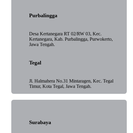
Purbalingga
Desa Kertanegara RT 02/RW 03, Kec.
Kertanegara, Kab. Purbalingga, Purwokerto,
Jawa Tengah.
Tegal
Jl. Halmahera No.31 Mintaragen, Kec. Tegal
Timur, Kota Tegal, Jawa Tengah.
Surabaya