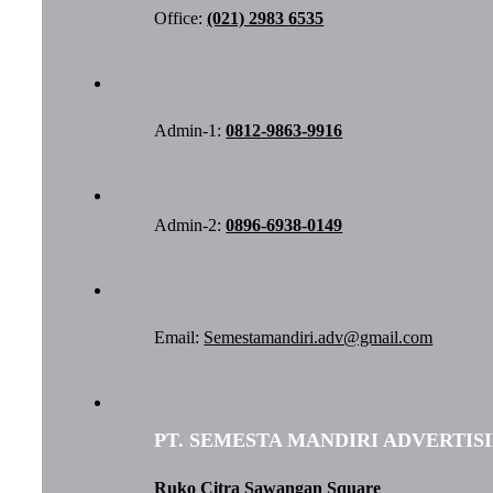
Office:
(021) 2983 6535
Admin-1:
0812-9863-9916
Admin-2:
0896-6938-0149
Email:
Semestamandiri.adv@gmail.com
PT. SEMESTA MANDIRI ADVERTIS
Ruko Citra Sawangan Square