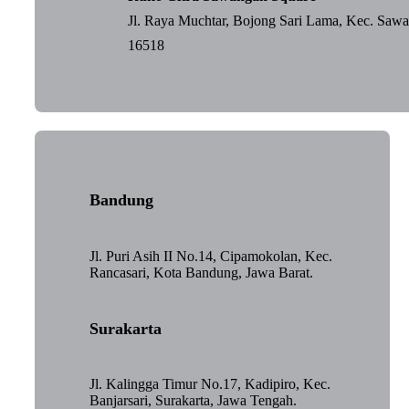
Jl. Raya Muchtar, Bojong Sari Lama, Kec. Saw
16518
Bandung
Jl. Puri Asih II No.14, Cipamokolan, Kec.
Rancasari, Kota Bandung, Jawa Barat.
Surakarta
Jl. Kalingga Timur No.17, Kadipiro, Kec.
Banjarsari, Surakarta, Jawa Tengah.