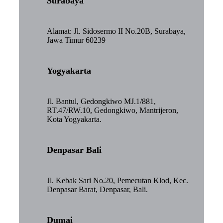
Surabaya
Alamat: Jl. Sidosermo II No.20B, Surabaya,
Jawa Timur 60239
Yogyakarta
Jl. Bantul, Gedongkiwo MJ.1/881,
RT.47/RW.10, Gedongkiwo, Mantrijeron,
Kota Yogyakarta.
Denpasar Bali
Jl. Kebak Sari No.20, Pemecutan Klod, Kec.
Denpasar Barat, Denpasar, Bali.
Dumai