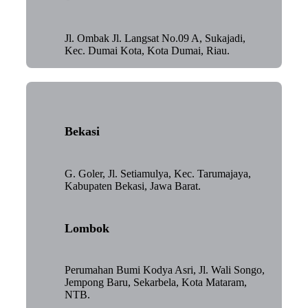
Jl. Ombak Jl. Langsat No.09 A, Sukajadi,
Kec. Dumai Kota, Kota Dumai, Riau.
Bekasi
G. Goler, Jl. Setiamulya, Kec. Tarumajaya,
Kabupaten Bekasi, Jawa Barat.
Lombok
Perumahan Bumi Kodya Asri, Jl. Wali Songo,
Jempong Baru, Sekarbela, Kota Mataram,
NTB.