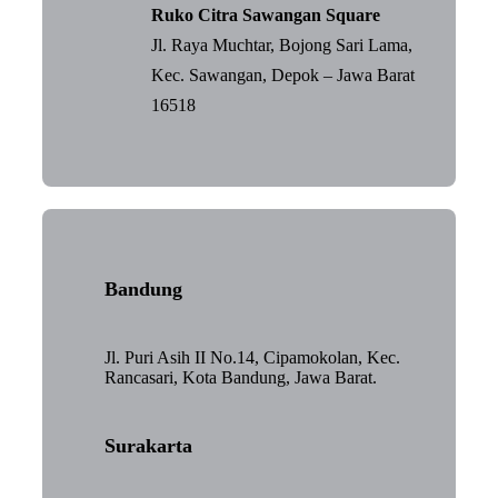
Ruko Citra Sawangan Square
Jl. Raya Muchtar, Bojong Sari Lama,
Kec. Sawangan, Depok – Jawa Barat
16518
Bandung
Jl. Puri Asih II No.14, Cipamokolan, Kec.
Rancasari, Kota Bandung, Jawa Barat.
Surakarta