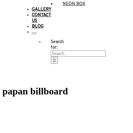
NEON BOX
GALLERY
CONTACT
US
BLOG
Search
for:
papan billboard