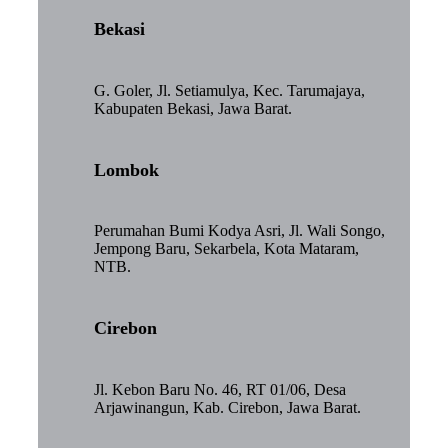
Bekasi
G. Goler, Jl. Setiamulya, Kec. Tarumajaya,
Kabupaten Bekasi, Jawa Barat.
Lombok
Perumahan Bumi Kodya Asri, Jl. Wali Songo,
Jempong Baru, Sekarbela, Kota Mataram,
NTB.
Cirebon
Jl. Kebon Baru No. 46, RT 01/06, Desa
Arjawinangun, Kab. Cirebon, Jawa Barat.