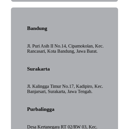
Bandung
Jl. Puri Asih II No.14, Cipamokolan, Kec.
Rancasari, Kota Bandung, Jawa Barat.
Surakarta
Jl. Kalingga Timur No.17, Kadipiro, Kec.
Banjarsari, Surakarta, Jawa Tengah.
Purbalingga
Desa Kertanegara RT 02/RW 03, Kec.