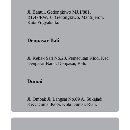
Jl. Bantul, Gedongkiwo MJ.1/881,
RT.47/RW.10, Gedongkiwo, Mantrijeron,
Kota Yogyakarta.
Denpasar Bali
Jl. Kebak Sari No.20, Pemecutan Klod, Kec.
Denpasar Barat, Denpasar, Bali.
Dumai
Jl. Ombak Jl. Langsat No.09 A, Sukajadi,
Kec. Dumai Kota, Kota Dumai, Riau.