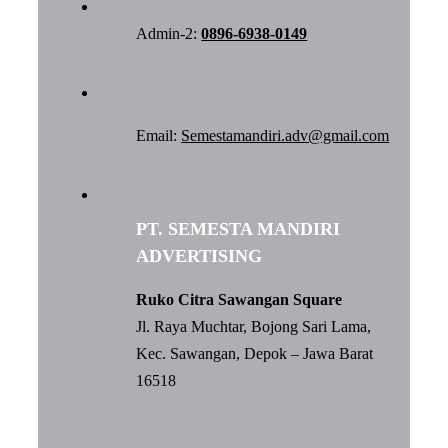
Admin-2:
0896-6938-0149
Email:
Semestamandiri.adv@gmail.com
PT. SEMESTA MANDIRI
ADVERTISING
Ruko Citra Sawangan Square
Jl. Raya Muchtar, Bojong Sari Lama,
Kec. Sawangan, Depok – Jawa Barat
16518