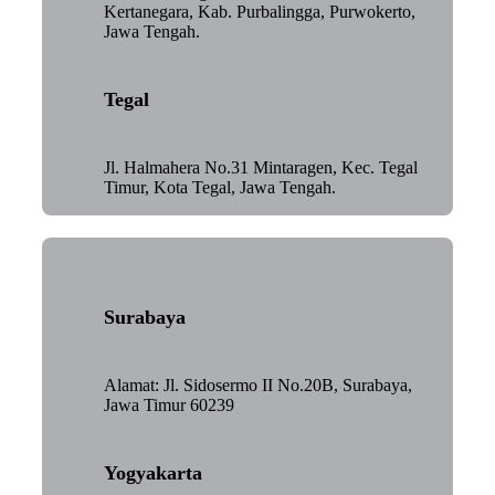
Kertanegara, Kab. Purbalingga, Purwokerto,
Jawa Tengah.
Tegal
Jl. Halmahera No.31 Mintaragen, Kec. Tegal
Timur, Kota Tegal, Jawa Tengah.
Surabaya
Alamat: Jl. Sidosermo II No.20B, Surabaya,
Jawa Timur 60239
Yogyakarta