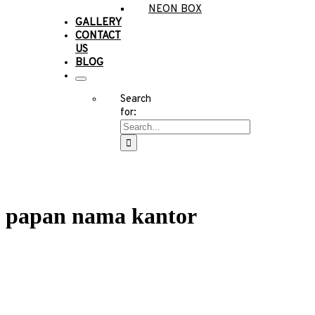
NEON BOX
GALLERY
CONTACT
US
BLOG
Search
for:
papan nama kantor