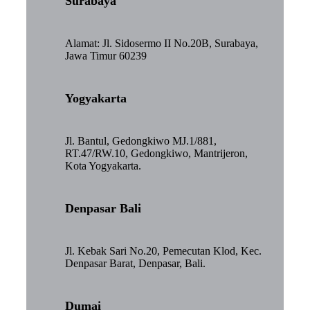
Surabaya
Alamat: Jl. Sidosermo II No.20B, Surabaya,
Jawa Timur 60239
Yogyakarta
Jl. Bantul, Gedongkiwo MJ.1/881,
RT.47/RW.10, Gedongkiwo, Mantrijeron,
Kota Yogyakarta.
Denpasar Bali
Jl. Kebak Sari No.20, Pemecutan Klod, Kec.
Denpasar Barat, Denpasar, Bali.
Dumai