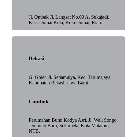
Jl. Ombak Jl. Langsat No.09 A, Sukajadi,
Kec. Dumai Kota, Kota Dumai, Riau.
Bekasi
G. Goler, Jl. Setiamulya, Kec. Tarumajaya,
Kabupaten Bekasi, Jawa Barat.
Lombok
Perumahan Bumi Kodya Asri, Jl. Wali Songo,
Jempong Baru, Sekarbela, Kota Mataram,
NTB.