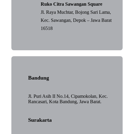
Ruko Citra Sawangan Square
Jl. Raya Muchtar, Bojong Sari Lama,
Kec. Sawangan, Depok – Jawa Barat
16518
Bandung
Jl. Puri Asih II No.14, Cipamokolan, Kec.
Rancasari, Kota Bandung, Jawa Barat.
Surakarta