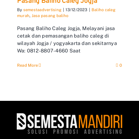
Pasang Baliho Caleg Jogja
By
semestaadvertising
|
13/12/2023
|
Baliho caleg
murah
,
Jasa pasang baliho
Pasang Baliho Caleg Jogja, Melayani jasa
cetak dan pemasangan baliho caleg di
wilayah Jogja / yogyakarta dan sekitarnya
Wa: 0812-8807-4660 Saat
Read More
0