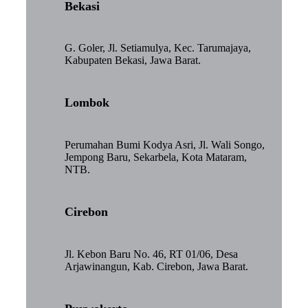
Bekasi
G. Goler, Jl. Setiamulya, Kec. Tarumajaya,
Kabupaten Bekasi, Jawa Barat.
Lombok
Perumahan Bumi Kodya Asri, Jl. Wali Songo,
Jempong Baru, Sekarbela, Kota Mataram,
NTB.
Cirebon
Jl. Kebon Baru No. 46, RT 01/06, Desa
Arjawinangun, Kab. Cirebon, Jawa Barat.