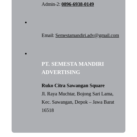
Admin-2:
0896-6938-0149
Email:
Semestamandiri.adv@gmail.com
PT. SEMESTA MANDIRI
ADVERTISING
Ruko Citra Sawangan Square
Jl. Raya Muchtar, Bojong Sari Lama,
Kec. Sawangan, Depok – Jawa Barat
16518