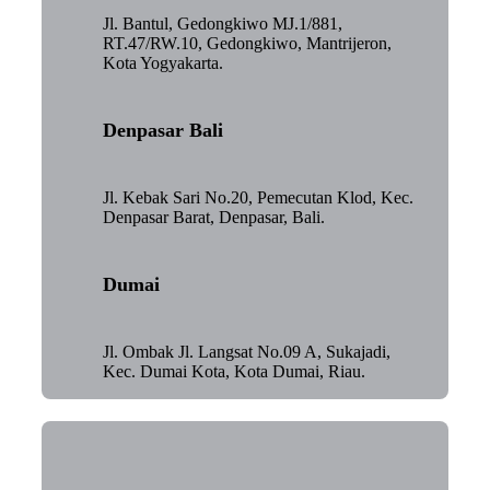
Jl. Bantul, Gedongkiwo MJ.1/881,
RT.47/RW.10, Gedongkiwo, Mantrijeron,
Kota Yogyakarta.
Denpasar Bali
Jl. Kebak Sari No.20, Pemecutan Klod, Kec.
Denpasar Barat, Denpasar, Bali.
Dumai
Jl. Ombak Jl. Langsat No.09 A, Sukajadi,
Kec. Dumai Kota, Kota Dumai, Riau.