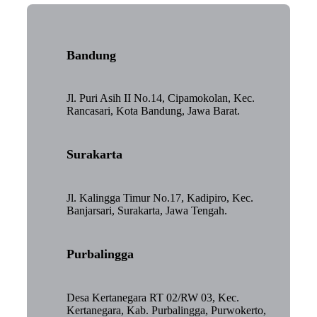
Bandung
Jl. Puri Asih II No.14, Cipamokolan, Kec.
Rancasari, Kota Bandung, Jawa Barat.
Surakarta
Jl. Kalingga Timur No.17, Kadipiro, Kec.
Banjarsari, Surakarta, Jawa Tengah.
Purbalingga
Desa Kertanegara RT 02/RW 03, Kec.
Kertanegara, Kab. Purbalingga, Purwokerto,