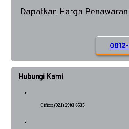
Dapatkan Harga Penawaran
0812-
Hubungi Kami
Office:
(021) 2983 6535