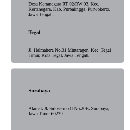
Desa Kertanegara RT 02/RW 03, Kec.
Kertanegara, Kab. Purbalingga, Purwokerto,
Jawa Tengah.
Tegal
Jl. Halmahera No.31 Mintaragen, Kec. Tegal
Timur, Kota Tegal, Jawa Tengah.
Surabaya
Alamat: Jl. Sidosermo II No.20B, Surabaya,
Jawa Timur 60239