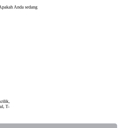
a Apakah Anda sedang
rilik,
ul, T-