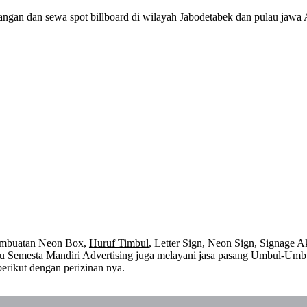
angan dan sewa spot billboard di wilayah Jabodetabek dan pulau jaw
embuatan Neon Box,
Huruf Timbul
, Letter Sign, Neon Sign, Signage Ak
 itu Semesta Mandiri Advertising juga melayani jasa pasang Umbul-Umb
erikut dengan perizinan nya.