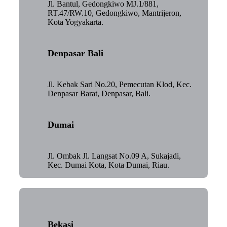
Jl. Bantul, Gedongkiwo MJ.1/881,
RT.47/RW.10, Gedongkiwo, Mantrijeron,
Kota Yogyakarta.
Denpasar Bali
Jl. Kebak Sari No.20, Pemecutan Klod, Kec.
Denpasar Barat, Denpasar, Bali.
Dumai
Jl. Ombak Jl. Langsat No.09 A, Sukajadi,
Kec. Dumai Kota, Kota Dumai, Riau.
Bekasi