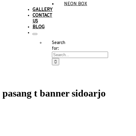
NEON BOX
GALLERY
CONTACT
US
BLOG
Search
for:
pasang t banner sidoarjo