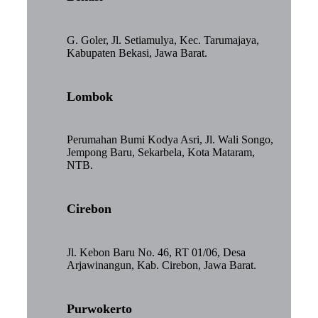
G. Goler, Jl. Setiamulya, Kec. Tarumajaya,
Kabupaten Bekasi, Jawa Barat.
Lombok
Perumahan Bumi Kodya Asri, Jl. Wali Songo,
Jempong Baru, Sekarbela, Kota Mataram,
NTB.
Cirebon
Jl. Kebon Baru No. 46, RT 01/06, Desa
Arjawinangun, Kab. Cirebon, Jawa Barat.
Purwokerto