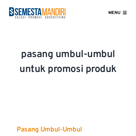
Skip
to
MENU
content
HOME
ABOUT US
pasang umbul-umbul
OUR SERVICES
untuk promosi produk
GALLERY
CONTACT US
BLOG
Pasang Umbul-Umbul