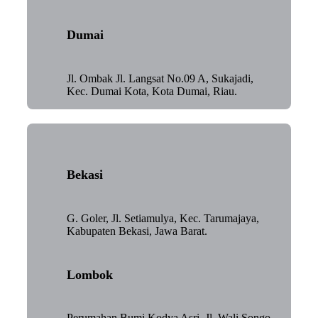
Dumai
Jl. Ombak Jl. Langsat No.09 A, Sukajadi,
Kec. Dumai Kota, Kota Dumai, Riau.
Bekasi
G. Goler, Jl. Setiamulya, Kec. Tarumajaya,
Kabupaten Bekasi, Jawa Barat.
Lombok
Perumahan Bumi Kodya Asri, Jl. Wali Songo,