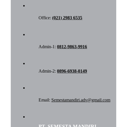
Office:
(021) 2983 6535
Admin-1:
0812-9863-9916
Admin-2:
0896-6938-0149
Email:
Semestamandiri.adv@gmail.com
PT. SEMESTA MANDIRI