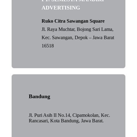
ADVERTISING
Ruko Citra Sawangan Square
Jl. Raya Muchtar, Bojong Sari Lama,
Kec. Sawangan, Depok – Jawa Barat
16518
Bandung
Jl. Puri Asih II No.14, Cipamokolan, Kec.
Rancasari, Kota Bandung, Jawa Barat.