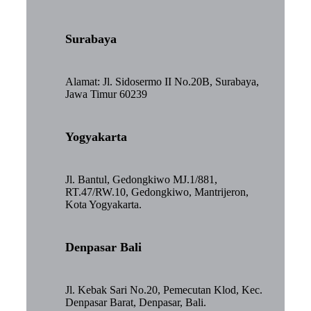
Surabaya
Alamat: Jl. Sidosermo II No.20B, Surabaya,
Jawa Timur 60239
Yogyakarta
Jl. Bantul, Gedongkiwo MJ.1/881,
RT.47/RW.10, Gedongkiwo, Mantrijeron,
Kota Yogyakarta.
Denpasar Bali
Jl. Kebak Sari No.20, Pemecutan Klod, Kec.
Denpasar Barat, Denpasar, Bali.