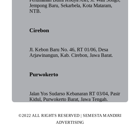
Jempong Baru, Sekarbela, Kota Mataram,
NTB.
Cirebon
Jl. Kebon Baru No. 46, RT 01/06, Desa
Arjawinangun, Kab. Cirebon, Jawa Barat.
Purwokerto
Jalan Yos Sudarso Kebanaran RT 03/04, Pasir
Kidul, Purwokerto Barat, Jawa Tengah.
©2022 ALL RIGHTS RESERVED | SEMESTA MANDIRI
ADVERTISING