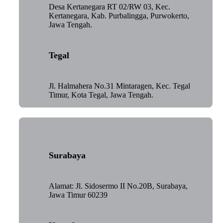
Desa Kertanegara RT 02/RW 03, Kec.
Kertanegara, Kab. Purbalingga, Purwokerto,
Jawa Tengah.
Tegal
Jl. Halmahera No.31 Mintaragen, Kec. Tegal
Timur, Kota Tegal, Jawa Tengah.
Surabaya
Alamat: Jl. Sidosermo II No.20B, Surabaya,
Jawa Timur 60239