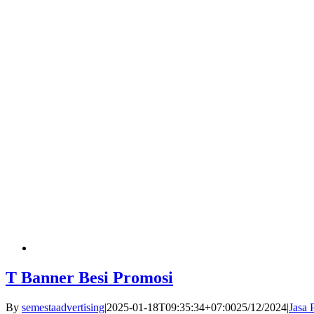
T Banner Besi Promosi
By
semestaadvertising
|
2025-01-18T09:35:34+07:00
25/12/2024
|
Jasa 