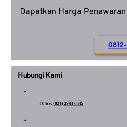
Dapatkan Harga Penawaran
0812-
Hubungi Kami
Office:
(021) 2983 6535