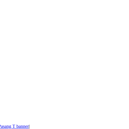
Pasang T banner
|