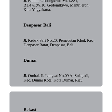
Jl. Bantul, Gedongkiwo MJ.1/881,
RT.47/RW.10, Gedongkiwo, Mantrijeron,
Kota Yogyakarta.
Denpasar Bali
Jl. Kebak Sari No.20, Pemecutan Klod, Kec.
Denpasar Barat, Denpasar, Bali.
Dumai
Jl. Ombak Jl. Langsat No.09 A, Sukajadi,
Kec. Dumai Kota, Kota Dumai, Riau.
Bekasi