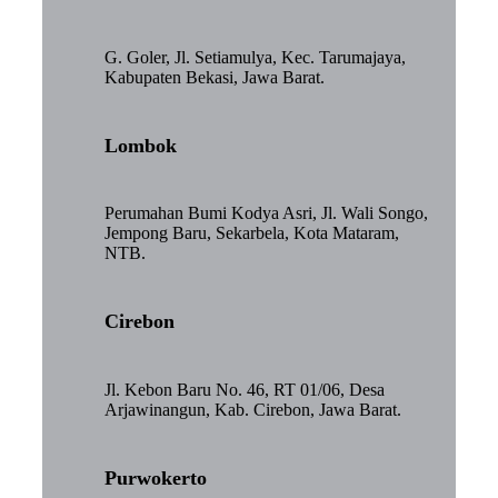
G. Goler, Jl. Setiamulya, Kec. Tarumajaya,
Kabupaten Bekasi, Jawa Barat.
Lombok
Perumahan Bumi Kodya Asri, Jl. Wali Songo,
Jempong Baru, Sekarbela, Kota Mataram,
NTB.
Cirebon
Jl. Kebon Baru No. 46, RT 01/06, Desa
Arjawinangun, Kab. Cirebon, Jawa Barat.
Purwokerto