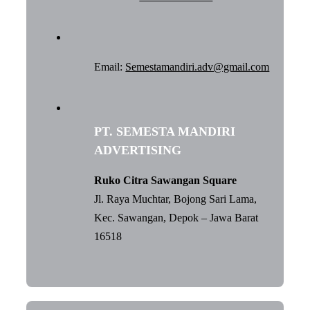
Email:
Semestamandiri.adv@gmail.com
PT. SEMESTA MANDIRI
ADVERTISING
Ruko Citra Sawangan Square
Jl. Raya Muchtar, Bojong Sari Lama,
Kec. Sawangan, Depok – Jawa Barat
16518