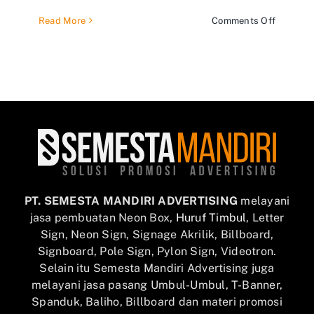
on
Read More
Comments Off
Perbeda
baliho
dan
billboar
PT. SEMESTA MANDIRI ADVERTISING
melayani
jasa pembuatan Neon Box,
Huruf Timbul
, Letter
Sign, Neon Sign, Signage Akrilik, Billboard,
Signboard, Pole Sign, Pylon Sign, Videotron.
Selain itu Semesta Mandiri Advertising juga
melayani jasa pasang Umbul-Umbul, T-Banner,
Spanduk, Baliho, Billboard dan materi promosi