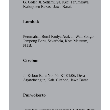
G. Goler, Jl. Setiamulya, Kec. Tarumajaya,
Kabupaten Bekasi, Jawa Barat.
Lombok
Perumahan Bumi Kodya Asri, Jl. Wali Songo,
Jempong Baru, Sekarbela, Kota Mataram,
NTB.
Cirebon
Jl. Kebon Baru No. 46, RT 01/06, Desa
Arjawinangun, Kab. Cirebon, Jawa Barat.
Purwokerto