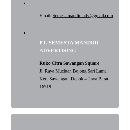
Email:
Semestamandiri.adv@gmail.com
PT. SEMESTA MANDIRI
ADVERTISING
Ruko Citra Sawangan Square
Jl. Raya Muchtar, Bojong Sari Lama,
Kec. Sawangan, Depok – Jawa Barat
16518