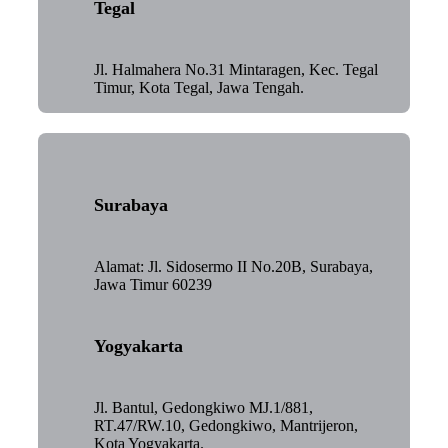
Tegal
Jl. Halmahera No.31 Mintaragen, Kec. Tegal
Timur, Kota Tegal, Jawa Tengah.
Surabaya
Alamat: Jl. Sidosermo II No.20B, Surabaya,
Jawa Timur 60239
Yogyakarta
Jl. Bantul, Gedongkiwo MJ.1/881,
RT.47/RW.10, Gedongkiwo, Mantrijeron,
Kota Yogyakarta.