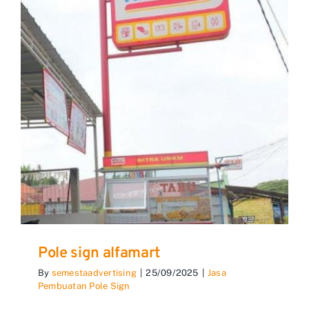
Pole sign alfamart
By
semestaadvertising
|
25/09/2025
|
Jasa
Pembuatan Pole Sign