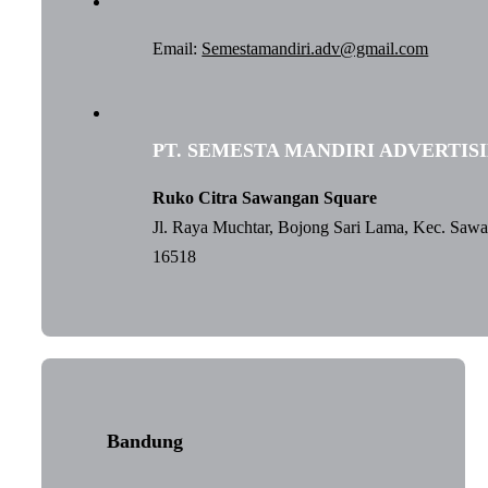
Email:
Semestamandiri.adv@gmail.com
PT. SEMESTA MANDIRI ADVERTIS
Ruko Citra Sawangan Square
Jl. Raya Muchtar, Bojong Sari Lama, Kec. Saw
16518
Bandung