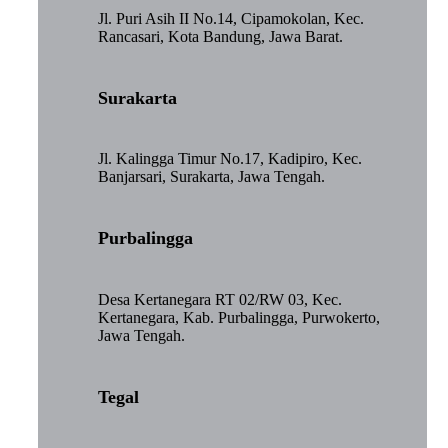
Jl. Puri Asih II No.14, Cipamokolan, Kec.
Rancasari, Kota Bandung, Jawa Barat.
Surakarta
Jl. Kalingga Timur No.17, Kadipiro, Kec.
Banjarsari, Surakarta, Jawa Tengah.
Purbalingga
Desa Kertanegara RT 02/RW 03, Kec.
Kertanegara, Kab. Purbalingga, Purwokerto,
Jawa Tengah.
Tegal