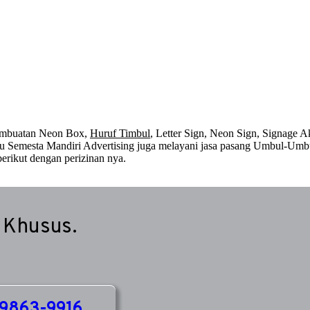
embuatan Neon Box,
Huruf Timbul
, Letter Sign, Neon Sign, Signage Ak
 itu Semesta Mandiri Advertising juga melayani jasa pasang Umbul-Umb
erikut dengan perizinan nya.
 Khusus.
9863-9916