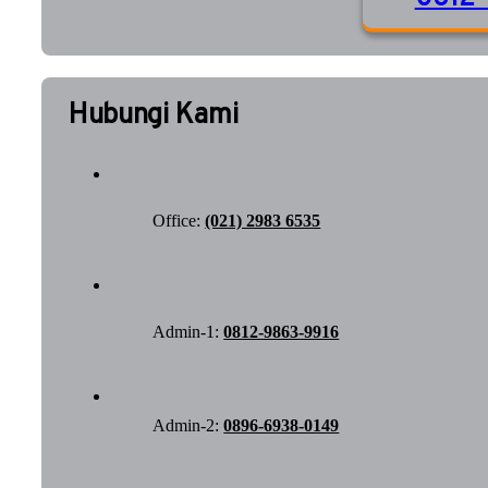
Hubungi Kami
Office:
(021) 2983 6535
Admin-1:
0812-9863-9916
Admin-2:
0896-6938-0149