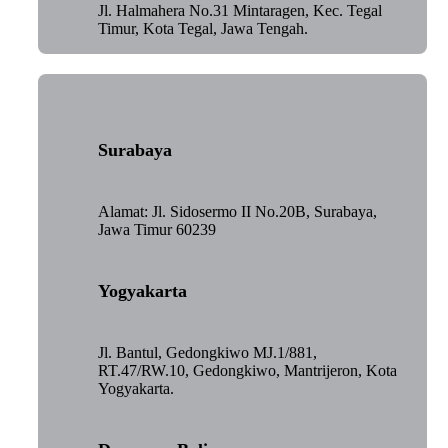
Jl. Halmahera No.31 Mintaragen, Kec. Tegal
Timur, Kota Tegal, Jawa Tengah.
Surabaya
Alamat: Jl. Sidosermo II No.20B, Surabaya,
Jawa Timur 60239
Yogyakarta
Jl. Bantul, Gedongkiwo MJ.1/881,
RT.47/RW.10, Gedongkiwo, Mantrijeron, Kota
Yogyakarta.