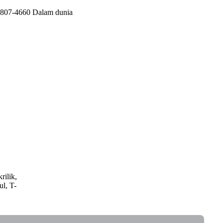
-8807-4660 Dalam dunia
rilik,
ul, T-