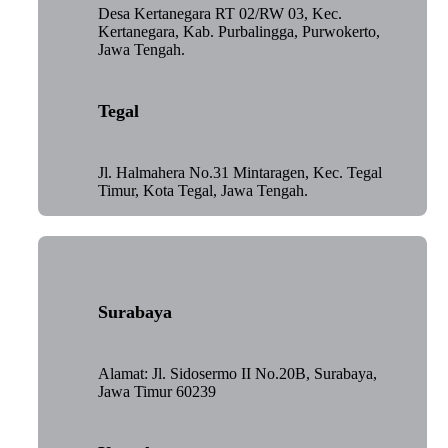
Desa Kertanegara RT 02/RW 03, Kec.
Kertanegara, Kab. Purbalingga, Purwokerto,
Jawa Tengah.
Tegal
Jl. Halmahera No.31 Mintaragen, Kec. Tegal
Timur, Kota Tegal, Jawa Tengah.
Surabaya
Alamat: Jl. Sidosermo II No.20B, Surabaya,
Jawa Timur 60239