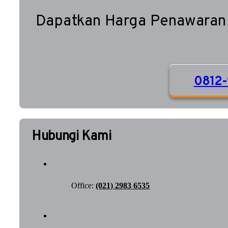
Dapatkan Harga Penawaran
0812-
Hubungi Kami
Office:
(021) 2983 6535