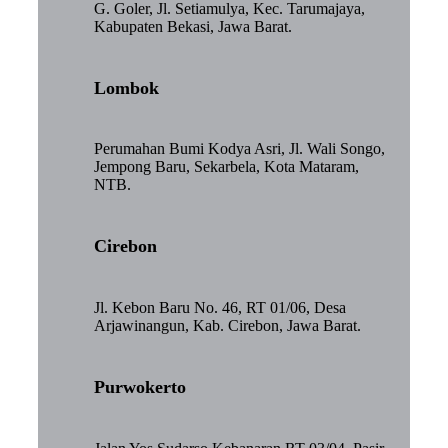
G. Goler, Jl. Setiamulya, Kec. Tarumajaya,
Kabupaten Bekasi, Jawa Barat.
Lombok
Perumahan Bumi Kodya Asri, Jl. Wali Songo,
Jempong Baru, Sekarbela, Kota Mataram,
NTB.
Cirebon
Jl. Kebon Baru No. 46, RT 01/06, Desa
Arjawinangun, Kab. Cirebon, Jawa Barat.
Purwokerto