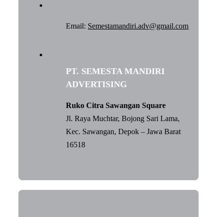
Email:
Semestamandiri.adv@gmail.com
PT. SEMESTA MANDIRI
ADVERTISING
Ruko Citra Sawangan Square
Jl. Raya Muchtar, Bojong Sari Lama,
Kec. Sawangan, Depok – Jawa Barat
16518