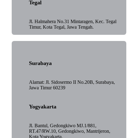
Tegal
Jl. Halmahera No.31 Mintaragen, Kec. Tegal
Timur, Kota Tegal, Jawa Tengah.
Surabaya
Alamat: Jl. Sidosermo II No.20B, Surabaya,
Jawa Timur 60239
Yogyakarta
Jl. Bantul, Gedongkiwo MJ.1/881,
RT.47/RW.10, Gedongkiwo, Mantrijeron,
Kota Yogyakarta.