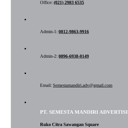
Office:
(021) 2983 6535
Admin-1:
0812-9863-9916
Admin-2:
0896-6938-0149
Email:
Semestamandiri.adv@gmail.com
PT. SEMESTA MANDIRI ADVERTIS
Ruko Citra Sawangan Square