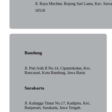
Jl. Raya Muchtar, Bojong Sari Lama, Kec. Saw
16518
Bandung
Jl. Puri Asih II No.14, Cipamokolan, Kec.
Rancasari, Kota Bandung, Jawa Barat.
Surakarta
Jl. Kalingga Timur No.17, Kadipiro, Kec.
Banjarsari, Surakarta, Jawa Tengah.