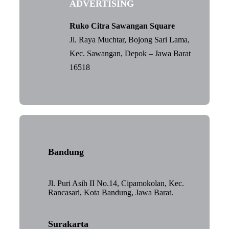
ADVERTISING
Ruko Citra Sawangan Square
Jl. Raya Muchtar, Bojong Sari Lama,
Kec. Sawangan, Depok – Jawa Barat
16518
Bandung
Jl. Puri Asih II No.14, Cipamokolan, Kec.
Rancasari, Kota Bandung, Jawa Barat.
Surakarta