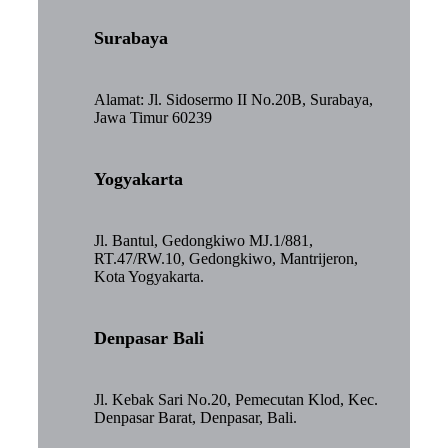
Surabaya
Alamat: Jl. Sidosermo II No.20B, Surabaya,
Jawa Timur 60239
Yogyakarta
Jl. Bantul, Gedongkiwo MJ.1/881,
RT.47/RW.10, Gedongkiwo, Mantrijeron,
Kota Yogyakarta.
Denpasar Bali
Jl. Kebak Sari No.20, Pemecutan Klod, Kec.
Denpasar Barat, Denpasar, Bali.