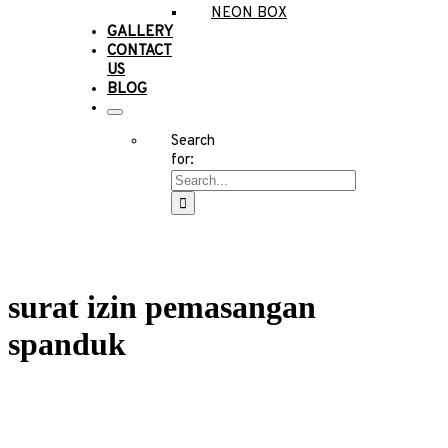
NEON BOX
GALLERY
CONTACT
US
BLOG
Search
for:
surat izin pemasangan
spanduk