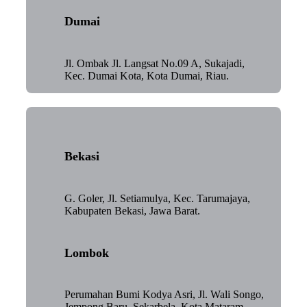
Dumai
Jl. Ombak Jl. Langsat No.09 A, Sukajadi,
Kec. Dumai Kota, Kota Dumai, Riau.
Bekasi
G. Goler, Jl. Setiamulya, Kec. Tarumajaya,
Kabupaten Bekasi, Jawa Barat.
Lombok
Perumahan Bumi Kodya Asri, Jl. Wali Songo,
Jempong Baru, Sekarbela, Kota Mataram,