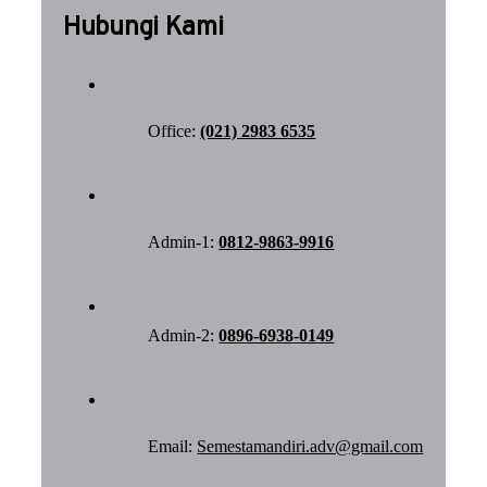
Hubungi Kami
Office:
(021) 2983 6535
Admin-1:
0812-9863-9916
Admin-2:
0896-6938-0149
Email:
Semestamandiri.adv@gmail.com