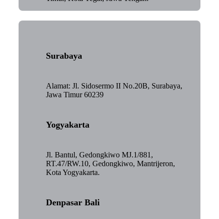
Surabaya
Alamat: Jl. Sidosermo II No.20B, Surabaya,
Jawa Timur 60239
Yogyakarta
Jl. Bantul, Gedongkiwo MJ.1/881,
RT.47/RW.10, Gedongkiwo, Mantrijeron,
Kota Yogyakarta.
Denpasar Bali