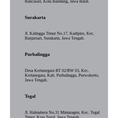
Rancasari, Kota Bandung, Jawa Barat.
Surakarta
Jl. Kalingga Timur No.17, Kadipiro, Kec.
Banjarsari, Surakarta, Jawa Tengah.
Purbalingga
Desa Kertanegara RT 02/RW 03, Kec.
Kertanegara, Kab. Purbalingga, Purwokerto,
Jawa Tengah.
Tegal
Jl. Halmahera No.31 Mintaragen, Kec. Tegal
Timur, Kota Tegal, Jawa Tengah.