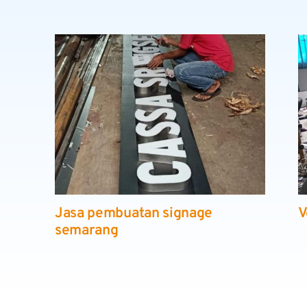
Jasa pembuatan signage
V
semarang