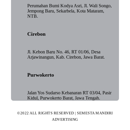
Perumahan Bumi Kodya Asri, Jl. Wali Songo,
Jempong Baru, Sekarbela, Kota Mataram,
NTB.
Cirebon
Jl. Kebon Baru No. 46, RT 01/06, Desa
Arjawinangun, Kab. Cirebon, Jawa Barat.
Purwokerto
Jalan Yos Sudarso Kebanaran RT 03/04, Pasir
Kidul, Purwokerto Barat, Jawa Tengah.
©2022 ALL RIGHTS RESERVED | SEMESTA MANDIRI
ADVERTISING