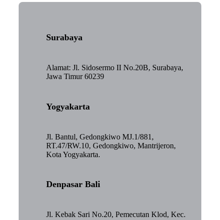
Surabaya
Alamat: Jl. Sidosermo II No.20B, Surabaya,
Jawa Timur 60239
Yogyakarta
Jl. Bantul, Gedongkiwo MJ.1/881,
RT.47/RW.10, Gedongkiwo, Mantrijeron,
Kota Yogyakarta.
Denpasar Bali
Jl. Kebak Sari No.20, Pemecutan Klod, Kec.