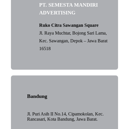
PT. SEMESTA MANDIRI
ADVERTISING
Ruko Citra Sawangan Square
Jl. Raya Muchtar, Bojong Sari Lama,
Kec. Sawangan, Depok – Jawa Barat
16518
Bandung
Jl. Puri Asih II No.14, Cipamokolan, Kec.
Rancasari, Kota Bandung, Jawa Barat.