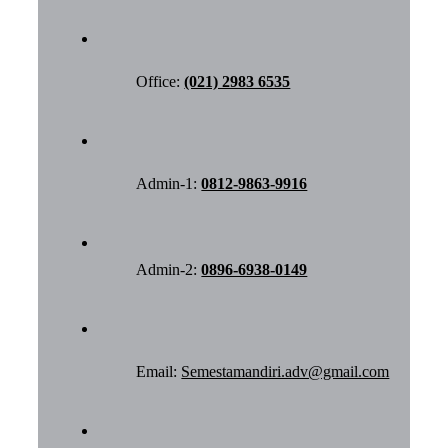
Office:
(021) 2983 6535
Admin-1:
0812-9863-9916
Admin-2:
0896-6938-0149
Email:
Semestamandiri.adv@gmail.com