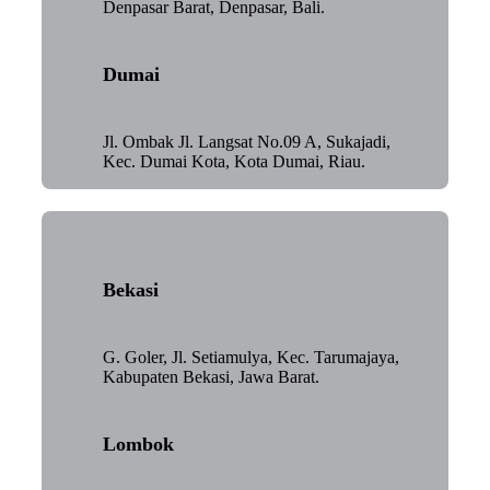
Denpasar Barat, Denpasar, Bali.
Dumai
Jl. Ombak Jl. Langsat No.09 A, Sukajadi,
Kec. Dumai Kota, Kota Dumai, Riau.
Bekasi
G. Goler, Jl. Setiamulya, Kec. Tarumajaya,
Kabupaten Bekasi, Jawa Barat.
Lombok