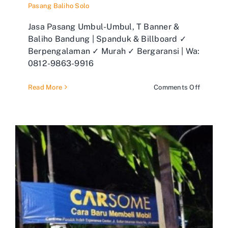
Pasang Baliho Solo
Jasa Pasang Umbul-Umbul, T Banner &
Baliho Bandung | Spanduk & Billboard ✓
Berpengalaman ✓ Murah ✓ Bergaransi | Wa:
0812-9863-9916
on
Read More
Comments Off
Jasa
Pasang
Umbul-
Umbul,
T
Banner
&
Baliho
Bandun