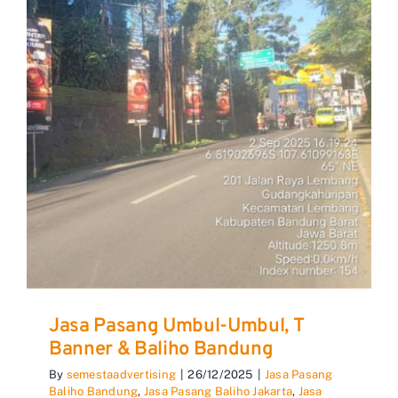
Jasa Pasang Umbul-Umbul, T
Banner & Baliho Bandung
By
semestaadvertising
|
26/12/2025
|
Jasa Pasang
Baliho Bandung
,
Jasa Pasang Baliho Jakarta
,
Jasa