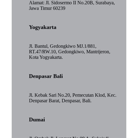
Alamat: Jl. Sidosermo II No.20B, Surabaya,
Jawa Timur 60239
Yogyakarta
Jl. Bantul, Gedongkiwo MJ.1/881,
RT.47/RW.10, Gedongkiwo, Mantrijeron,
Kota Yogyakarta.
Denpasar Bali
Jl. Kebak Sari No.20, Pemecutan Klod, Kec.
Denpasar Barat, Denpasar, Bali.
Dumai