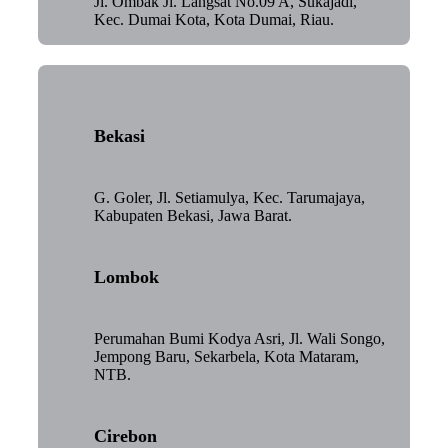
Jl. Ombak Jl. Langsat No.09 A, Sukajadi,
Kec. Dumai Kota, Kota Dumai, Riau.
Bekasi
G. Goler, Jl. Setiamulya, Kec. Tarumajaya,
Kabupaten Bekasi, Jawa Barat.
Lombok
Perumahan Bumi Kodya Asri, Jl. Wali Songo,
Jempong Baru, Sekarbela, Kota Mataram,
NTB.
Cirebon