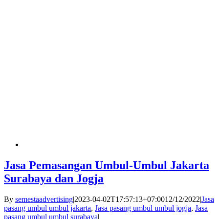
Jasa Pemasangan Umbul-Umbul Jakarta
Surabaya dan Jogja
By
semestaadvertising
|
2023-04-02T17:57:13+07:00
12/12/2022
|
Jasa
pasang umbul umbul jakarta
,
Jasa pasang umbul umbul jogja
,
Jasa
pasang umbul umbul surabaya
|