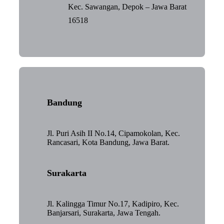
Kec. Sawangan, Depok – Jawa Barat
16518
Bandung
Jl. Puri Asih II No.14, Cipamokolan, Kec.
Rancasari, Kota Bandung, Jawa Barat.
Surakarta
Jl. Kalingga Timur No.17, Kadipiro, Kec.
Banjarsari, Surakarta, Jawa Tengah.