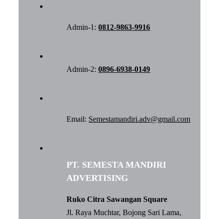
Admin-1:
0812-9863-9916
Admin-2:
0896-6938-0149
Email:
Semestamandiri.adv@gmail.com
PT. SEMESTA MANDIRI
ADVERTISING
Ruko Citra Sawangan Square
Jl. Raya Muchtar, Bojong Sari Lama,