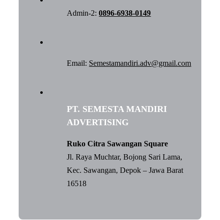
Admin-2:
0896-6938-0149
Email:
Semestamandiri.adv@gmail.com
PT. SEMESTA MANDIRI
ADVERTISING
Ruko Citra Sawangan Square
Jl. Raya Muchtar, Bojong Sari Lama,
Kec. Sawangan, Depok – Jawa Barat
16518