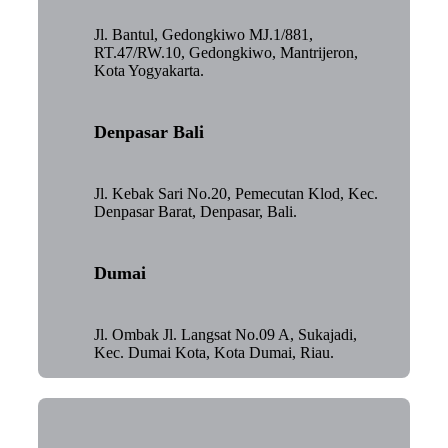
Jl. Bantul, Gedongkiwo MJ.1/881,
RT.47/RW.10, Gedongkiwo, Mantrijeron,
Kota Yogyakarta.
Denpasar Bali
Jl. Kebak Sari No.20, Pemecutan Klod, Kec.
Denpasar Barat, Denpasar, Bali.
Dumai
Jl. Ombak Jl. Langsat No.09 A, Sukajadi,
Kec. Dumai Kota, Kota Dumai, Riau.