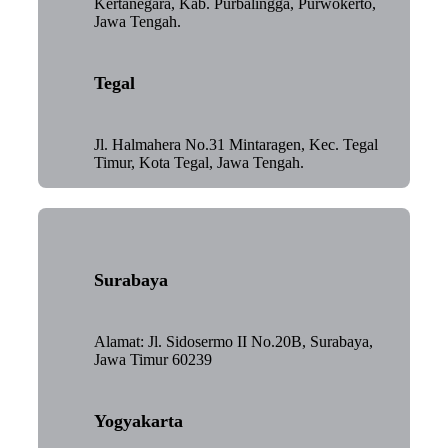
Kertanegara, Kab. Purbalingga, Purwokerto,
Jawa Tengah.
Tegal
Jl. Halmahera No.31 Mintaragen, Kec. Tegal
Timur, Kota Tegal, Jawa Tengah.
Surabaya
Alamat: Jl. Sidosermo II No.20B, Surabaya,
Jawa Timur 60239
Yogyakarta