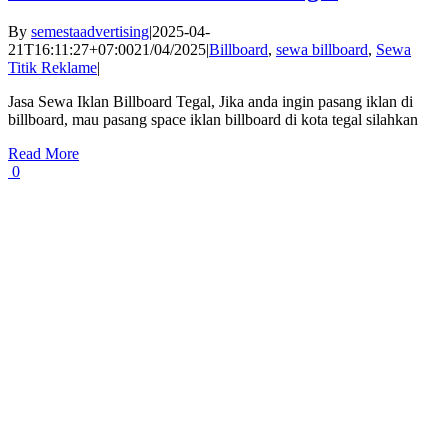
By
semestaadvertising
|
2025-04-
21T16:11:27+07:00
21/04/2025
|
Billboard
,
sewa billboard
,
Sewa
Titik Reklame
|
Jasa Sewa Iklan Billboard Tegal, Jika anda ingin pasang iklan di
billboard, mau pasang space iklan billboard di kota tegal silahkan
Read More
0