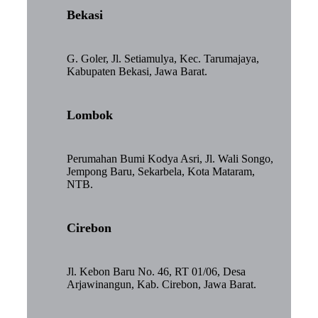
Bekasi
G. Goler, Jl. Setiamulya, Kec. Tarumajaya,
Kabupaten Bekasi, Jawa Barat.
Lombok
Perumahan Bumi Kodya Asri, Jl. Wali Songo,
Jempong Baru, Sekarbela, Kota Mataram,
NTB.
Cirebon
Jl. Kebon Baru No. 46, RT 01/06, Desa
Arjawinangun, Kab. Cirebon, Jawa Barat.