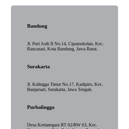
Bandung
Jl. Puri Asih II No.14, Cipamokolan, Kec.
Rancasari, Kota Bandung, Jawa Barat.
Surakarta
Jl. Kalingga Timur No.17, Kadipiro, Kec.
Banjarsari, Surakarta, Jawa Tengah.
Purbalingga
Desa Kertanegara RT 02/RW 03, Kec.