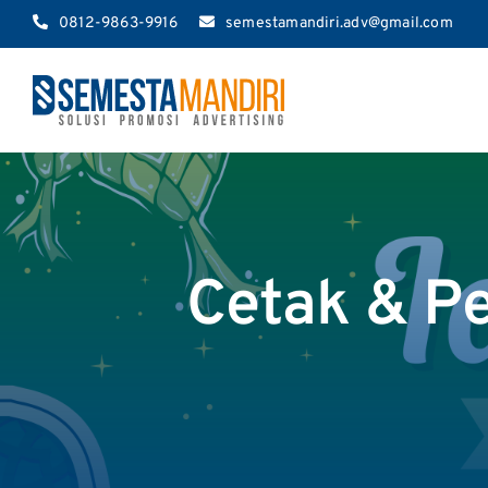
Skip
0812-9863-9916
semestamandiri.adv@gmail.com
to
content
Cetak & P