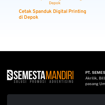
Cetak Spanduk Digital Printing
di Depok
PT. SEME
Akrilik, Bi
pasang Umb