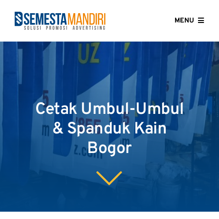
Skip
to
MENU
content
HOME
ABOUT US
Cetak Umbul-Umbul
OUR SERVICES
& Spanduk Kain
GALLERY
Bogor
CONTACT US
BLOG