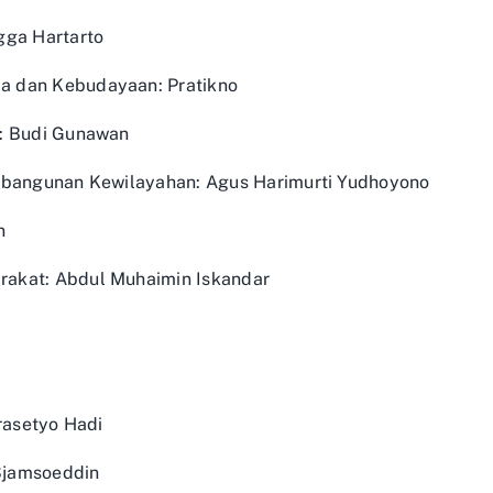
gga Hartarto
a dan Kebudayaan: Pratikno
n: Budi Gunawan
mbangunan Kewilayahan: Agus Harimurti Yudhoyono
n
akat: Abdul Muhaimin Iskandar
Prasetyo Hadi
 Sjamsoeddin