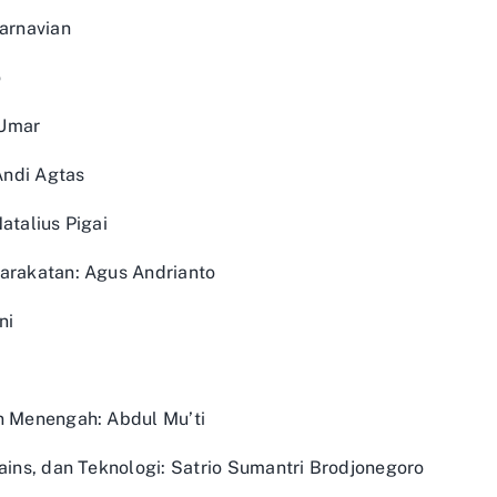
Karnavian
o
 Umar
Andi Agtas
atalius Pigai
yarakatan: Agus Andrianto
ni
n Menengah: Abdul Mu’ti
Sains, dan Teknologi: Satrio Sumantri Brodjonegoro