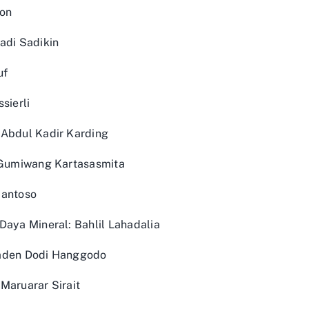
Zon
adi Sadikin
uf
sierli
 Abdul Kadir Karding
s Gumiwang Kartasasmita
Santoso
Daya Mineral: Bahlil Lahadalia
Raden Dodi Hanggodo
Maruarar Sirait