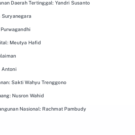
nan Daerah Tertinggal: Yandri Susanto
ah Suryanegara
y Purwagandhi
ital: Meutya Hafid
ulaiman
i Antoni
kanan: Sakti Wahyu Trenggono
Ruang: Nusron Wahid
bangunan Nasional: Rachmat Pambudy