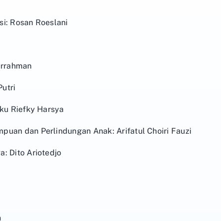
asi: Rosan Roeslani
urrahman
Putri
uku Riefky Harsya
puan dan Perlindungan Anak: Arifatul Choiri Fauzi
: Dito Ariotedjo
n