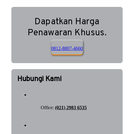
Dapatkan Harga
Penawaran Khusus.
0812-8807-4660
Hubungi Kami
Office:
(021) 2983 6535