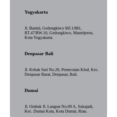
Yogyakarta
Jl. Bantul, Gedongkiwo MJ.1/881,
RT.47/RW.10, Gedongkiwo, Mantrijeron,
Kota Yogyakarta.
Denpasar Bali
Jl. Kebak Sari No.20, Pemecutan Klod, Kec.
Denpasar Barat, Denpasar, Bali.
Dumai
Jl. Ombak Jl. Langsat No.09 A, Sukajadi,
Kec. Dumai Kota, Kota Dumai, Riau.