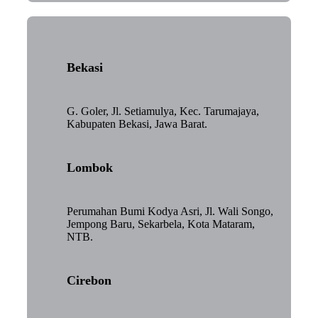
Bekasi
G. Goler, Jl. Setiamulya, Kec. Tarumajaya,
Kabupaten Bekasi, Jawa Barat.
Lombok
Perumahan Bumi Kodya Asri, Jl. Wali Songo,
Jempong Baru, Sekarbela, Kota Mataram,
NTB.
Cirebon