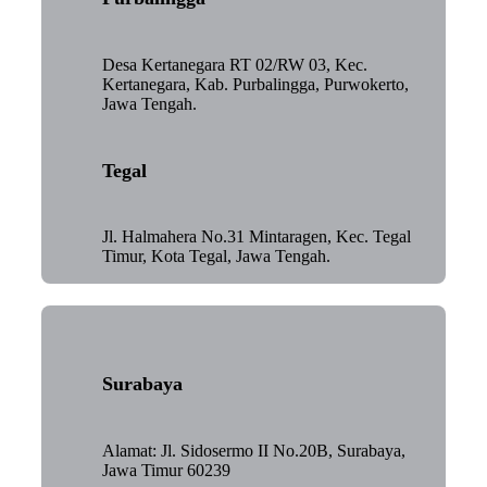
Desa Kertanegara RT 02/RW 03, Kec.
Kertanegara, Kab. Purbalingga, Purwokerto,
Jawa Tengah.
Tegal
Jl. Halmahera No.31 Mintaragen, Kec. Tegal
Timur, Kota Tegal, Jawa Tengah.
Surabaya
Alamat: Jl. Sidosermo II No.20B, Surabaya,
Jawa Timur 60239