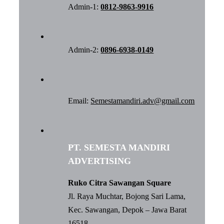
Admin-1:
0812-9863-9916
Admin-2:
0896-6938-0149
Email:
Semestamandiri.adv@gmail.com
PT. SEMESTA MANDIRI
ADVERTISING
Ruko Citra Sawangan Square
Jl. Raya Muchtar, Bojong Sari Lama,
Kec. Sawangan, Depok – Jawa Barat
16518