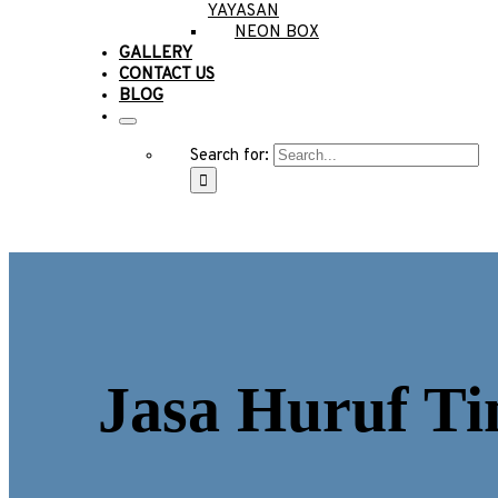
YAYASAN
NEON BOX
GALLERY
CONTACT US
BLOG
Search for:
Jasa Huruf T