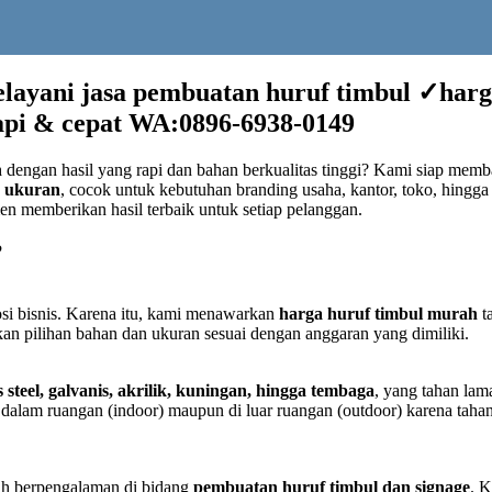
elayani jasa pembuatan huruf timbul ✓har
api & cepat WA:0896-6938-0149
h
dengan hasil yang rapi dan bahan berkualitas tinggi? Kami siap mem
n ukuran
, cocok untuk kebutuhan branding usaha, kantor, toko, hingga
en memberikan hasil terbaik untuk setiap pelanggan.
?
si bisnis. Karena itu, kami menawarkan
harga huruf timbul murah
t
kan pilihan bahan dan ukuran sesuai dengan anggaran yang dimiliki.
ss steel, galvanis, akrilik, kuningan, hingga tembaga
, yang tahan lam
dalam ruangan (indoor) maupun di luar ruangan (outdoor) karena tahan
dah berpengalaman di bidang
pembuatan huruf timbul dan signage
. 