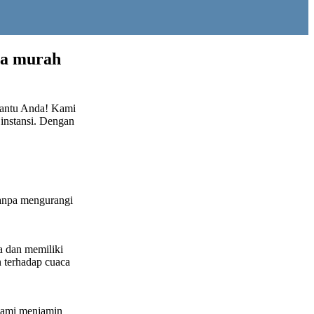
ga murah
bantu Anda! Kami
 instansi. Dengan
anpa mengurangi
a dan memiliki
 terhadap cuaca
Kami menjamin