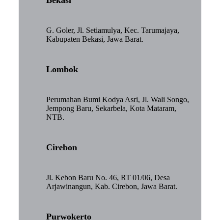
G. Goler, Jl. Setiamulya, Kec. Tarumajaya,
Kabupaten Bekasi, Jawa Barat.
Lombok
Perumahan Bumi Kodya Asri, Jl. Wali Songo,
Jempong Baru, Sekarbela, Kota Mataram,
NTB.
Cirebon
Jl. Kebon Baru No. 46, RT 01/06, Desa
Arjawinangun, Kab. Cirebon, Jawa Barat.
Purwokerto