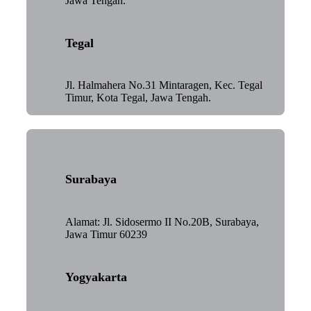
Jawa Tengah.
Tegal
Jl. Halmahera No.31 Mintaragen, Kec. Tegal
Timur, Kota Tegal, Jawa Tengah.
Surabaya
Alamat: Jl. Sidosermo II No.20B, Surabaya,
Jawa Timur 60239
Yogyakarta