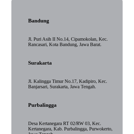
Bandung
Jl. Puri Asih II No.14, Cipamokolan, Kec.
Rancasari, Kota Bandung, Jawa Barat.
Surakarta
Jl. Kalingga Timur No.17, Kadipiro, Kec.
Banjarsari, Surakarta, Jawa Tengah.
Purbalingga
Desa Kertanegara RT 02/RW 03, Kec.
Kertanegara, Kab. Purbalingga, Purwokerto,