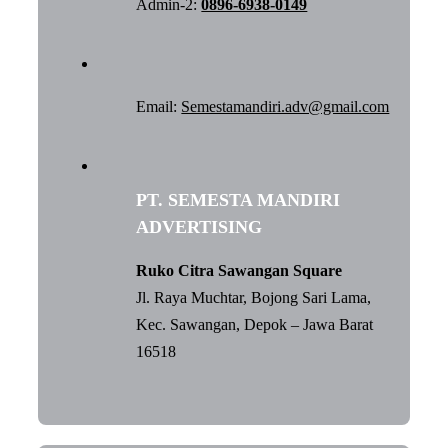
Admin-2:
0896-6938-0149
Email:
Semestamandiri.adv@gmail.com
PT. SEMESTA MANDIRI
ADVERTISING
Ruko Citra Sawangan Square
Jl. Raya Muchtar, Bojong Sari Lama,
Kec. Sawangan, Depok – Jawa Barat
16518