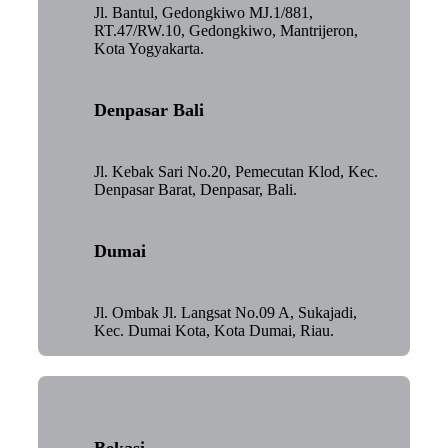
Jl. Bantul, Gedongkiwo MJ.1/881,
RT.47/RW.10, Gedongkiwo, Mantrijeron,
Kota Yogyakarta.
Denpasar Bali
Jl. Kebak Sari No.20, Pemecutan Klod, Kec.
Denpasar Barat, Denpasar, Bali.
Dumai
Jl. Ombak Jl. Langsat No.09 A, Sukajadi,
Kec. Dumai Kota, Kota Dumai, Riau.
Bekasi