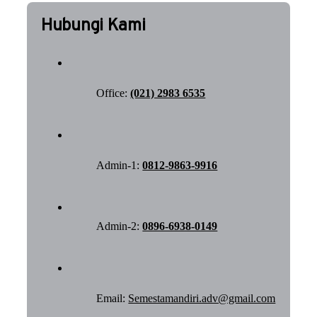
Hubungi Kami
Office:
(021) 2983 6535
Admin-1:
0812-9863-9916
Admin-2:
0896-6938-0149
Email:
Semestamandiri.adv@gmail.com