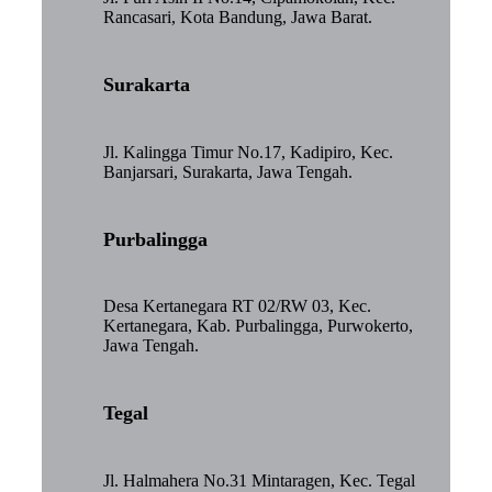
Rancasari, Kota Bandung, Jawa Barat.
Surakarta
Jl. Kalingga Timur No.17, Kadipiro, Kec.
Banjarsari, Surakarta, Jawa Tengah.
Purbalingga
Desa Kertanegara RT 02/RW 03, Kec.
Kertanegara, Kab. Purbalingga, Purwokerto,
Jawa Tengah.
Tegal
Jl. Halmahera No.31 Mintaragen, Kec. Tegal