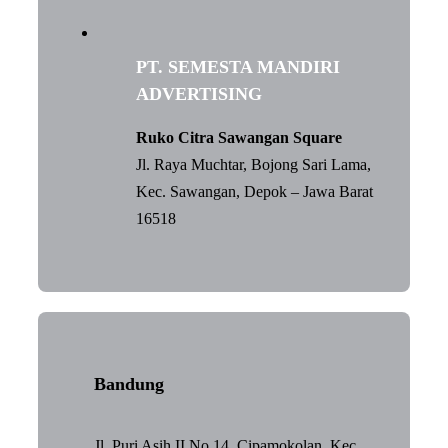
PT. SEMESTA MANDIRI
ADVERTISING
Ruko Citra Sawangan Square
Jl. Raya Muchtar, Bojong Sari Lama,
Kec. Sawangan, Depok – Jawa Barat
16518
Bandung
Jl. Puri Asih II No.14, Cipamokolan, Kec.