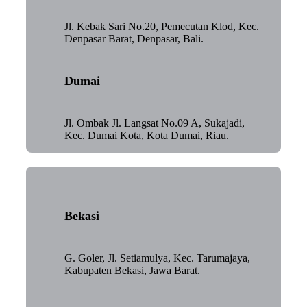
Jl. Kebak Sari No.20, Pemecutan Klod, Kec.
Denpasar Barat, Denpasar, Bali.
Dumai
Jl. Ombak Jl. Langsat No.09 A, Sukajadi,
Kec. Dumai Kota, Kota Dumai, Riau.
Bekasi
G. Goler, Jl. Setiamulya, Kec. Tarumajaya,
Kabupaten Bekasi, Jawa Barat.