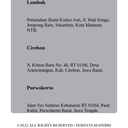
Lombok
Perumahan Bumi Kodya Asri, Jl. Wali Songo,
Jempong Baru, Sekarbela, Kota Mataram,
NTB.
Cirebon
Jl. Kebon Baru No. 46, RT 01/06, Desa
Arjawinangun, Kab. Cirebon, Jawa Barat.
Purwokerto
Jalan Yos Sudarso Kebanaran RT 03/04, Pasir
Kidul, Purwokerto Barat, Jawa Tengah.
©2022 ALL RIGHTS RESERVED | SEMESTA MANDIRI