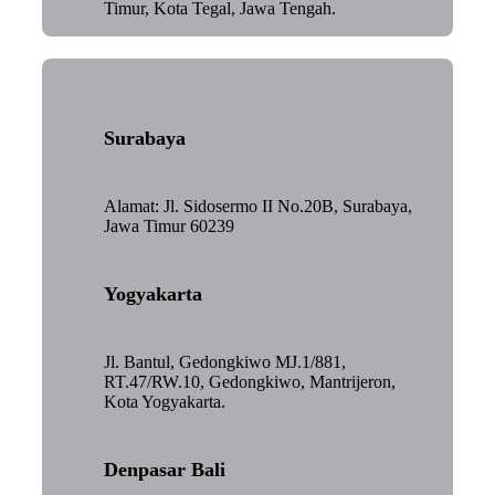
Timur, Kota Tegal, Jawa Tengah.
Surabaya
Alamat: Jl. Sidosermo II No.20B, Surabaya,
Jawa Timur 60239
Yogyakarta
Jl. Bantul, Gedongkiwo MJ.1/881,
RT.47/RW.10, Gedongkiwo, Mantrijeron,
Kota Yogyakarta.
Denpasar Bali