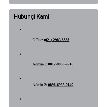
Hubungi Kami
Office:
(021) 2983 6535
Admin-1:
0812-9863-9916
Admin-2:
0896-6938-0149