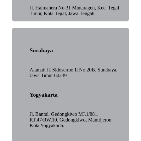
Jl. Halmahera No.31 Mintaragen, Kec. Tegal
Timur, Kota Tegal, Jawa Tengah.
Surabaya
Alamat: Jl. Sidosermo II No.20B, Surabaya,
Jawa Timur 60239
Yogyakarta
Jl. Bantul, Gedongkiwo MJ.1/881,
RT.47/RW.10, Gedongkiwo, Mantrijeron,
Kota Yogyakarta.