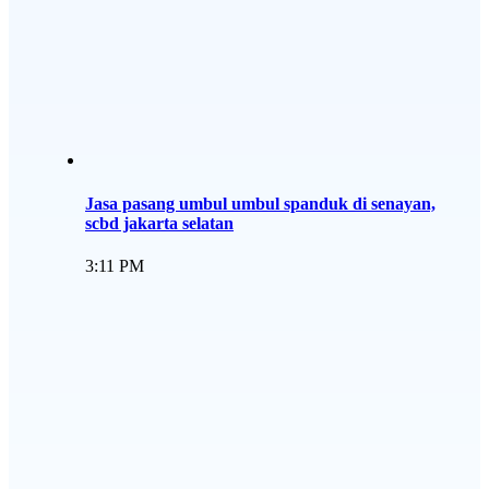
Jasa pasang umbul umbul spanduk di senayan,
scbd jakarta selatan
3:11 PM