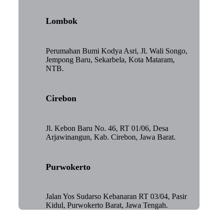
Lombok
Perumahan Bumi Kodya Asri, Jl. Wali Songo,
Jempong Baru, Sekarbela, Kota Mataram,
NTB.
Cirebon
Jl. Kebon Baru No. 46, RT 01/06, Desa
Arjawinangun, Kab. Cirebon, Jawa Barat.
Purwokerto
Jalan Yos Sudarso Kebanaran RT 03/04, Pasir
Kidul, Purwokerto Barat, Jawa Tengah.