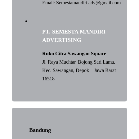
Email:
Semestamandiri.adv@gmail.com
PT. SEMESTA MANDIRI
ADVERTISING
Ruko Citra Sawangan Square
Jl. Raya Muchtar, Bojong Sari Lama,
Kec. Sawangan, Depok – Jawa Barat
16518
Bandung