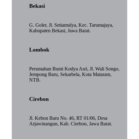
Bekasi
G. Goler, Jl. Setiamulya, Kec. Tarumajaya,
Kabupaten Bekasi, Jawa Barat.
Lombok
Perumahan Bumi Kodya Asri, Jl. Wali Songo,
Jempong Baru, Sekarbela, Kota Mataram,
NTB.
Cirebon
Jl. Kebon Baru No. 46, RT 01/06, Desa
Arjawinangun, Kab. Cirebon, Jawa Barat.