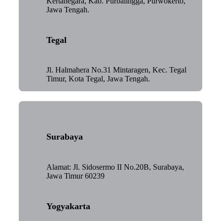
Kertanegara, Kab. Purbalingga, Purwokerto,
Jawa Tengah.
Tegal
Jl. Halmahera No.31 Mintaragen, Kec. Tegal
Timur, Kota Tegal, Jawa Tengah.
Surabaya
Alamat: Jl. Sidosermo II No.20B, Surabaya,
Jawa Timur 60239
Yogyakarta