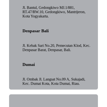
Jl. Bantul, Gedongkiwo MJ.1/881,
RT.47/RW.10, Gedongkiwo, Mantrijeron,
Kota Yogyakarta.
Denpasar Bali
Jl. Kebak Sari No.20, Pemecutan Klod, Kec.
Denpasar Barat, Denpasar, Bali.
Dumai
Jl. Ombak Jl. Langsat No.09 A, Sukajadi,
Kec. Dumai Kota, Kota Dumai, Riau.