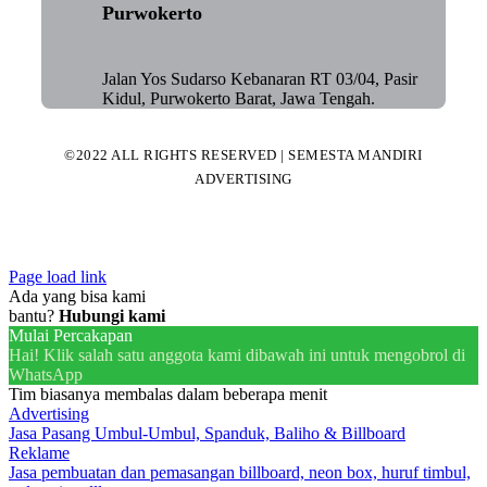
Purwokerto
Jalan Yos Sudarso Kebanaran RT 03/04, Pasir
Kidul, Purwokerto Barat, Jawa Tengah.
©2022 ALL RIGHTS RESERVED | SEMESTA MANDIRI
ADVERTISING
Page load link
Ada yang bisa kami
bantu?
Hubungi kami
Mulai Percakapan
Hai! Klik salah satu anggota kami dibawah ini untuk mengobrol di
WhatsApp
Tim biasanya membalas dalam beberapa menit
Advertising
Jasa Pasang Umbul-Umbul, Spanduk, Baliho & Billboard
Reklame
Jasa pembuatan dan pemasangan billboard, neon box, huruf timbul,