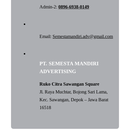
Admin-2:
0896-6938-0149
Email:
Semestamandiri.adv@gmail.com
PT. SEMESTA MANDIRI
ADVERTISING
Ruko Citra Sawangan Square
Jl. Raya Muchtar, Bojong Sari Lama,
Kec. Sawangan, Depok – Jawa Barat
16518