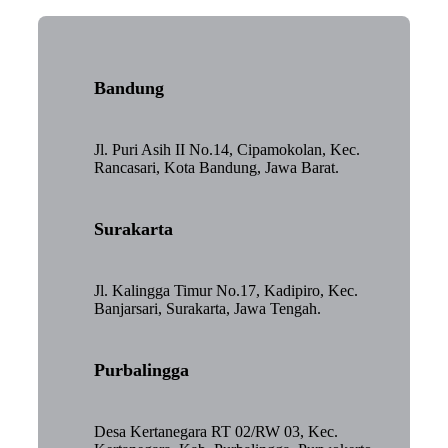
Bandung
Jl. Puri Asih II No.14, Cipamokolan, Kec.
Rancasari, Kota Bandung, Jawa Barat.
Surakarta
Jl. Kalingga Timur No.17, Kadipiro, Kec.
Banjarsari, Surakarta, Jawa Tengah.
Purbalingga
Desa Kertanegara RT 02/RW 03, Kec.