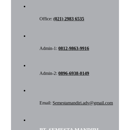
Office:
(021) 2983 6535
Admin-1:
0812-9863-9916
Admin-2:
0896-6938-0149
Email:
Semestamandiri.adv@gmail.com
PT. SEMESTA MANDIRI