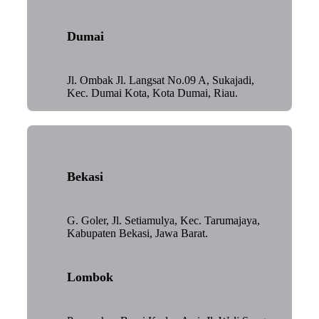
Dumai
Jl. Ombak Jl. Langsat No.09 A, Sukajadi,
Kec. Dumai Kota, Kota Dumai, Riau.
Bekasi
G. Goler, Jl. Setiamulya, Kec. Tarumajaya,
Kabupaten Bekasi, Jawa Barat.
Lombok