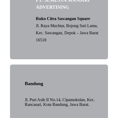
ADVERTISING
Ruko Citra Sawangan Square
Jl. Raya Muchtar, Bojong Sari Lama,
Kec. Sawangan, Depok – Jawa Barat
16518
Bandung
Jl. Puri Asih II No.14, Cipamokolan, Kec.
Rancasari, Kota Bandung, Jawa Barat.