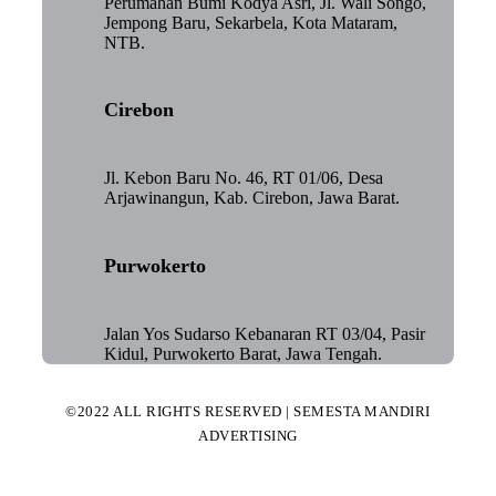
Perumahan Bumi Kodya Asri, Jl. Wali Songo,
Jempong Baru, Sekarbela, Kota Mataram,
NTB.
Cirebon
Jl. Kebon Baru No. 46, RT 01/06, Desa
Arjawinangun, Kab. Cirebon, Jawa Barat.
Purwokerto
Jalan Yos Sudarso Kebanaran RT 03/04, Pasir
Kidul, Purwokerto Barat, Jawa Tengah.
©2022 ALL RIGHTS RESERVED | SEMESTA MANDIRI
ADVERTISING