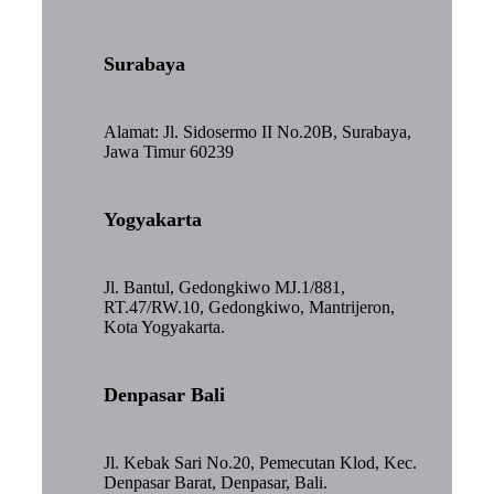
Surabaya
Alamat: Jl. Sidosermo II No.20B, Surabaya,
Jawa Timur 60239
Yogyakarta
Jl. Bantul, Gedongkiwo MJ.1/881,
RT.47/RW.10, Gedongkiwo, Mantrijeron,
Kota Yogyakarta.
Denpasar Bali
Jl. Kebak Sari No.20, Pemecutan Klod, Kec.
Denpasar Barat, Denpasar, Bali.