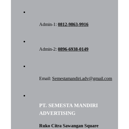
Admin-1:
0812-9863-9916
Admin-2:
0896-6938-0149
Email:
Semestamandiri.adv@gmail.com
PT. SEMESTA MANDIRI
ADVERTISING
Ruko Citra Sawangan Square