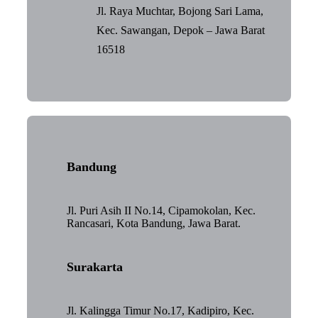
Jl. Raya Muchtar, Bojong Sari Lama,
Kec. Sawangan, Depok – Jawa Barat
16518
Bandung
Jl. Puri Asih II No.14, Cipamokolan, Kec.
Rancasari, Kota Bandung, Jawa Barat.
Surakarta
Jl. Kalingga Timur No.17, Kadipiro, Kec.