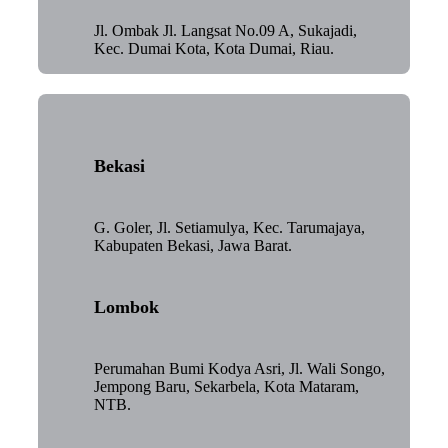
Jl. Ombak Jl. Langsat No.09 A, Sukajadi,
Kec. Dumai Kota, Kota Dumai, Riau.
Bekasi
G. Goler, Jl. Setiamulya, Kec. Tarumajaya,
Kabupaten Bekasi, Jawa Barat.
Lombok
Perumahan Bumi Kodya Asri, Jl. Wali Songo,
Jempong Baru, Sekarbela, Kota Mataram,
NTB.