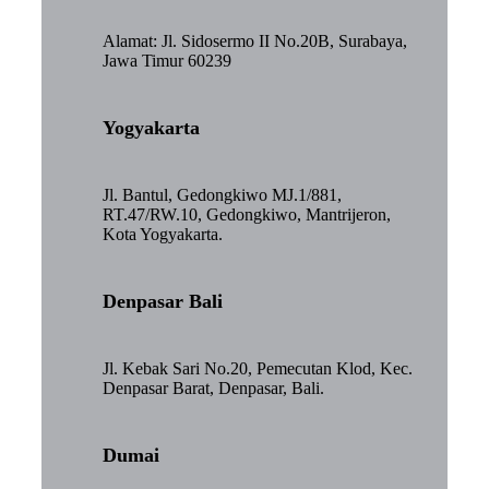
Alamat: Jl. Sidosermo II No.20B, Surabaya,
Jawa Timur 60239
Yogyakarta
Jl. Bantul, Gedongkiwo MJ.1/881,
RT.47/RW.10, Gedongkiwo, Mantrijeron,
Kota Yogyakarta.
Denpasar Bali
Jl. Kebak Sari No.20, Pemecutan Klod, Kec.
Denpasar Barat, Denpasar, Bali.
Dumai