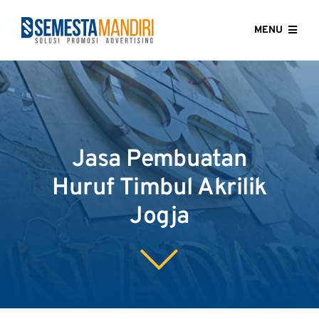
Skip
to
MENU
content
HOME
ABOUT US
Jasa Pembuatan
OUR SERVICES
Huruf Timbul Akrilik
GALLERY
Jogja
CONTACT US
BLOG