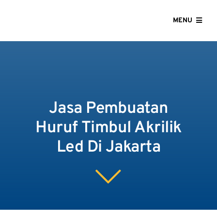
Skip
to
MENU
content
HOME
ABOUT US
Jasa Pembuatan
OUR SERVICES
Huruf Timbul Akrilik
GALLERY
Led Di Jakarta
CONTACT US
BLOG