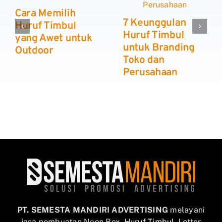
Cara Memilih
7 Keunggulan
Huruf Timbul
Huruf Timbul
yang Awet untuk
untuk Branding
Outdoor
Toko dan
Perusahaan
PT. SEMESTA MANDIRI ADVERTISING
melayani
jasa pembuatan Neon Box,
Huruf Timbul
, Letter