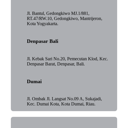
Jl. Bantul, Gedongkiwo MJ.1/881,
RT.47/RW.10, Gedongkiwo, Mantrijeron,
Kota Yogyakarta.
Denpasar Bali
Jl. Kebak Sari No.20, Pemecutan Klod, Kec.
Denpasar Barat, Denpasar, Bali.
Dumai
Jl. Ombak Jl. Langsat No.09 A, Sukajadi,
Kec. Dumai Kota, Kota Dumai, Riau.