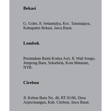
Bekasi
G. Goler, Jl. Setiamulya, Kec. Tarumajaya,
Kabupaten Bekasi, Jawa Barat.
Lombok
Perumahan Bumi Kodya Asri, Jl. Wali Songo,
Jempong Baru, Sekarbela, Kota Mataram,
NTB.
Cirebon
Jl. Kebon Baru No. 46, RT 01/06, Desa
Arjawinangun, Kab. Cirebon, Jawa Barat.