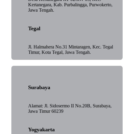
Kertanegara, Kab. Purbalingga, Purwokerto,
Jawa Tengah.
Tegal
Jl. Halmahera No.31 Mintaragen, Kec. Tegal
Timur, Kota Tegal, Jawa Tengah.
Surabaya
Alamat: Jl. Sidosermo II No.20B, Surabaya,
Jawa Timur 60239
Yogyakarta