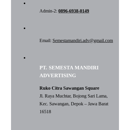
Admin-2:
0896-6938-0149
Email:
Semestamandiri.adv@gmail.com
PT. SEMESTA MANDIRI
ADVERTISING
Ruko Citra Sawangan Square
Jl. Raya Muchtar, Bojong Sari Lama,
Kec. Sawangan, Depok – Jawa Barat
16518