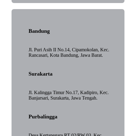
Bandung
Jl. Puri Asih II No.14, Cipamokolan, Kec.
Rancasari, Kota Bandung, Jawa Barat.
Surakarta
Jl. Kalingga Timur No.17, Kadipiro, Kec.
Banjarsari, Surakarta, Jawa Tengah.
Purbalingga
Desa Kertanegara RT 02/RW 03, Kec.