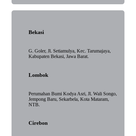
Bekasi
G. Goler, Jl. Setiamulya, Kec. Tarumajaya,
Kabupaten Bekasi, Jawa Barat.
Lombok
Perumahan Bumi Kodya Asri, Jl. Wali Songo,
Jempong Baru, Sekarbela, Kota Mataram,
NTB.
Cirebon