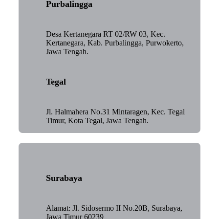
Purbalingga
Desa Kertanegara RT 02/RW 03, Kec.
Kertanegara, Kab. Purbalingga, Purwokerto,
Jawa Tengah.
Tegal
Jl. Halmahera No.31 Mintaragen, Kec. Tegal
Timur, Kota Tegal, Jawa Tengah.
Surabaya
Alamat: Jl. Sidosermo II No.20B, Surabaya,
Jawa Timur 60239