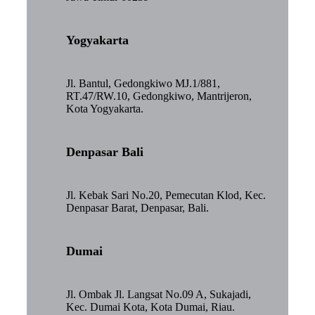
Yogyakarta
Jl. Bantul, Gedongkiwo MJ.1/881,
RT.47/RW.10, Gedongkiwo, Mantrijeron,
Kota Yogyakarta.
Denpasar Bali
Jl. Kebak Sari No.20, Pemecutan Klod, Kec.
Denpasar Barat, Denpasar, Bali.
Dumai
Jl. Ombak Jl. Langsat No.09 A, Sukajadi,
Kec. Dumai Kota, Kota Dumai, Riau.