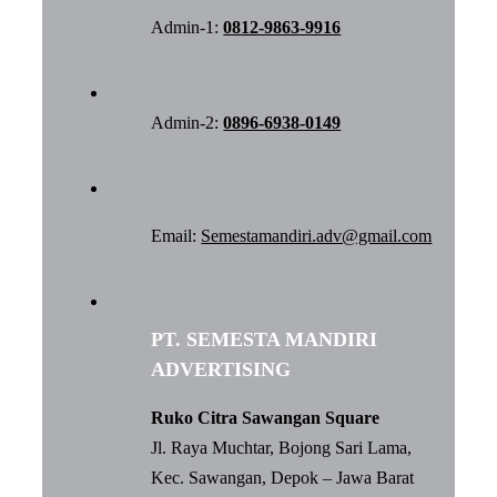
Admin-1:
0812-9863-9916
Admin-2:
0896-6938-0149
Email:
Semestamandiri.adv@gmail.com
PT. SEMESTA MANDIRI
ADVERTISING
Ruko Citra Sawangan Square
Jl. Raya Muchtar, Bojong Sari Lama,
Kec. Sawangan, Depok – Jawa Barat