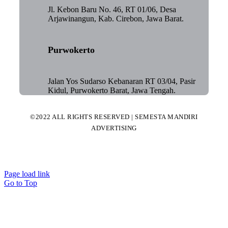
Jl. Kebon Baru No. 46, RT 01/06, Desa
Arjawinangun, Kab. Cirebon, Jawa Barat.
Purwokerto
Jalan Yos Sudarso Kebanaran RT 03/04, Pasir
Kidul, Purwokerto Barat, Jawa Tengah.
©2022 ALL RIGHTS RESERVED | SEMESTA MANDIRI
ADVERTISING
Page load link
Go to Top