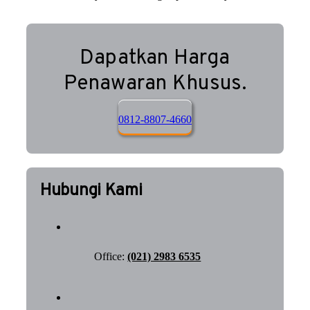
Dapatkan Harga
Penawaran Khusus.
0812-8807-4660
Hubungi Kami
Office:
(021) 2983 6535