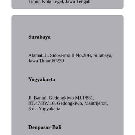
Timur, Kota Tegal, Jawa Tengah.
Surabaya
Alamat: Jl. Sidosermo II No.20B, Surabaya,
Jawa Timur 60239
Yogyakarta
Jl. Bantul, Gedongkiwo MJ.1/881,
RT.47/RW.10, Gedongkiwo, Mantrijeron,
Kota Yogyakarta.
Denpasar Bali