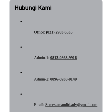
Hubungi Kami
Office:
(021) 2983 6535
Admin-1:
0812-9863-9916
Admin-2:
0896-6938-0149
Email:
Semestamandiri.adv@gmail.com