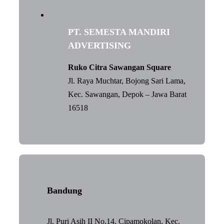
PT. SEMESTA MANDIRI
ADVERTISING
Ruko Citra Sawangan Square
Jl. Raya Muchtar, Bojong Sari Lama,
Kec. Sawangan, Depok – Jawa Barat
16518
Bandung
Jl. Puri Asih II No.14, Cipamokolan, Kec.