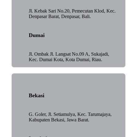
Jl. Kebak Sari No.20, Pemecutan Klod, Kec.
Denpasar Barat, Denpasar, Bali.
Dumai
Jl. Ombak Jl. Langsat No.09 A, Sukajadi,
Kec. Dumai Kota, Kota Dumai, Riau.
Bekasi
G. Goler, Jl. Setiamulya, Kec. Tarumajaya,
Kabupaten Bekasi, Jawa Barat.