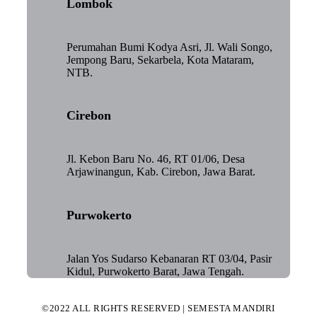
Lombok
Perumahan Bumi Kodya Asri, Jl. Wali Songo,
Jempong Baru, Sekarbela, Kota Mataram,
NTB.
Cirebon
Jl. Kebon Baru No. 46, RT 01/06, Desa
Arjawinangun, Kab. Cirebon, Jawa Barat.
Purwokerto
Jalan Yos Sudarso Kebanaran RT 03/04, Pasir
Kidul, Purwokerto Barat, Jawa Tengah.
©2022 ALL RIGHTS RESERVED | SEMESTA MANDIRI