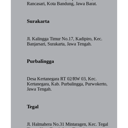
Rancasari, Kota Bandung, Jawa Barat.
Surakarta
Jl. Kalingga Timur No.17, Kadipiro, Kec.
Banjarsari, Surakarta, Jawa Tengah.
Purbalingga
Desa Kertanegara RT 02/RW 03, Kec.
Kertanegara, Kab. Purbalingga, Purwokerto,
Jawa Tengah.
Tegal
Jl. Halmahera No.31 Mintaragen, Kec. Tegal