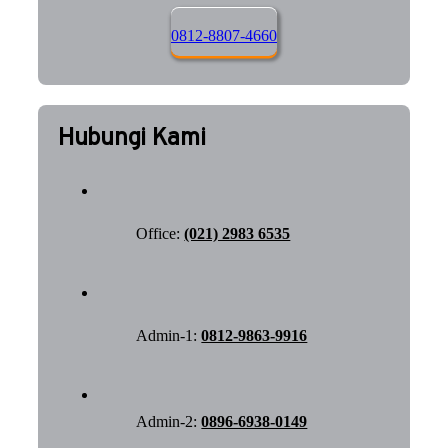
0812-8807-4660
Hubungi Kami
Office:
(021) 2983 6535
Admin-1:
0812-9863-9916
Admin-2:
0896-6938-0149