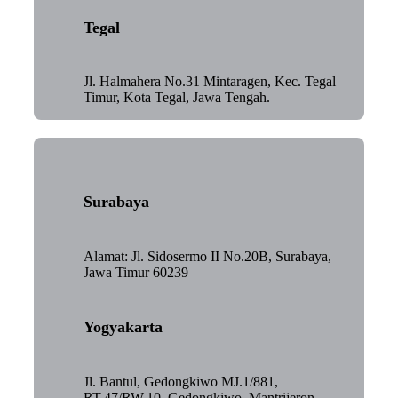
Tegal
Jl. Halmahera No.31 Mintaragen, Kec. Tegal
Timur, Kota Tegal, Jawa Tengah.
Surabaya
Alamat: Jl. Sidosermo II No.20B, Surabaya,
Jawa Timur 60239
Yogyakarta
Jl. Bantul, Gedongkiwo MJ.1/881,
RT.47/RW.10, Gedongkiwo, Mantrijeron,