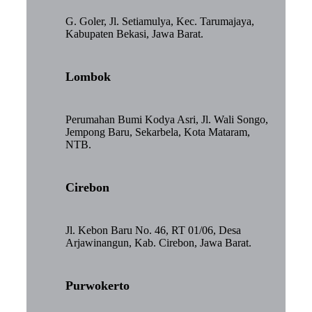
G. Goler, Jl. Setiamulya, Kec. Tarumajaya,
Kabupaten Bekasi, Jawa Barat.
Lombok
Perumahan Bumi Kodya Asri, Jl. Wali Songo,
Jempong Baru, Sekarbela, Kota Mataram,
NTB.
Cirebon
Jl. Kebon Baru No. 46, RT 01/06, Desa
Arjawinangun, Kab. Cirebon, Jawa Barat.
Purwokerto