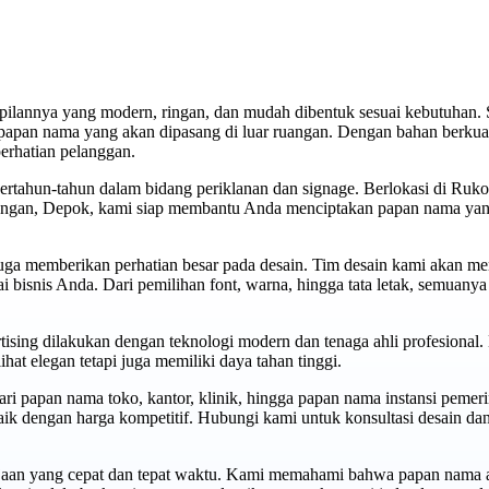
ilannya yang modern, ringan, dan mudah dibentuk sesuai kebutuhan. Se
 papan nama yang akan dipasang di luar ruangan. Dengan bahan berkuali
perhatian pelanggan.
rtahun-tahun dalam bidang periklanan dan signage. Berlokasi di Ruk
wangan, Depok, kami siap membantu Anda menciptakan papan nama yan
juga memberikan perhatian besar pada desain. Tim desain kami akan 
isnis Anda. Dari pemilihan font, warna, hingga tata letak, semuanya
rtising dilakukan dengan teknologi modern dan tenaga ahli profesional.
hat elegan tetapi juga memiliki daya tahan tinggi.
i papan nama toko, kantor, klinik, hingga papan nama instansi pemer
aik dengan harga kompetitif. Hubungi kami untuk konsultasi desain d
rjaan yang cepat dan tepat waktu. Kami memahami bahwa papan nama a