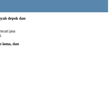
ayah depok dan
ncari jasa
t.
n lama, dan