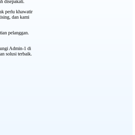
h disepakati.
ak perlu khawatir
ising, dan kami
tian pelanggan.
bungi Admin-1 di
 solusi terbaik.