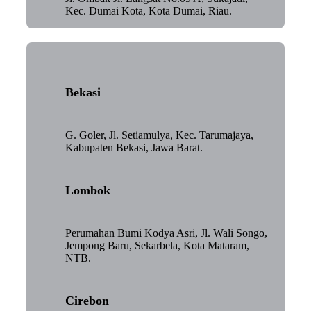
Kec. Dumai Kota, Kota Dumai, Riau.
Bekasi
G. Goler, Jl. Setiamulya, Kec. Tarumajaya,
Kabupaten Bekasi, Jawa Barat.
Lombok
Perumahan Bumi Kodya Asri, Jl. Wali Songo,
Jempong Baru, Sekarbela, Kota Mataram,
NTB.
Cirebon