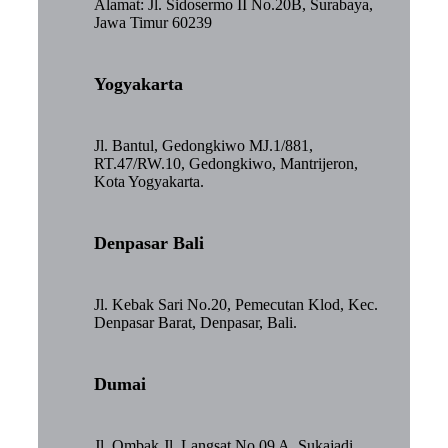
Alamat: Jl. Sidosermo II No.20B, Surabaya,
Jawa Timur 60239
Yogyakarta
Jl. Bantul, Gedongkiwo MJ.1/881,
RT.47/RW.10, Gedongkiwo, Mantrijeron,
Kota Yogyakarta.
Denpasar Bali
Jl. Kebak Sari No.20, Pemecutan Klod, Kec.
Denpasar Barat, Denpasar, Bali.
Dumai
Jl. Ombak Jl. Langsat No.09 A, Sukajadi,