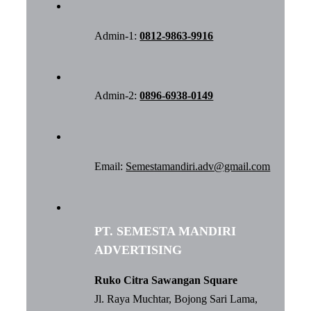
Admin-1:
0812-9863-9916
Admin-2:
0896-6938-0149
Email:
Semestamandiri.adv@gmail.com
PT. SEMESTA MANDIRI
ADVERTISING
Ruko Citra Sawangan Square
Jl. Raya Muchtar, Bojong Sari Lama,