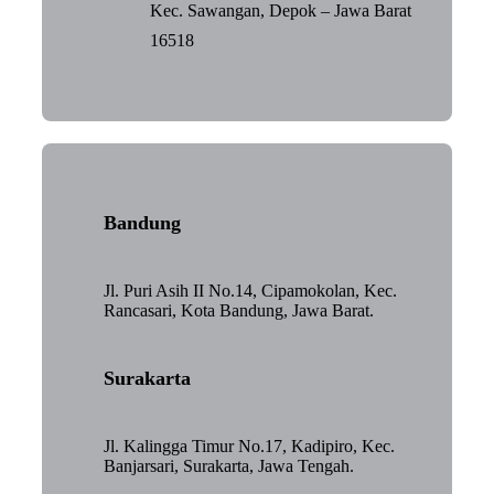
Kec. Sawangan, Depok – Jawa Barat
16518
Bandung
Jl. Puri Asih II No.14, Cipamokolan, Kec.
Rancasari, Kota Bandung, Jawa Barat.
Surakarta
Jl. Kalingga Timur No.17, Kadipiro, Kec.
Banjarsari, Surakarta, Jawa Tengah.