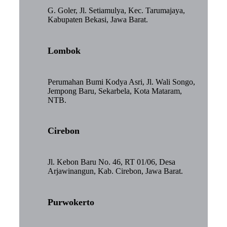
G. Goler, Jl. Setiamulya, Kec. Tarumajaya,
Kabupaten Bekasi, Jawa Barat.
Lombok
Perumahan Bumi Kodya Asri, Jl. Wali Songo,
Jempong Baru, Sekarbela, Kota Mataram,
NTB.
Cirebon
Jl. Kebon Baru No. 46, RT 01/06, Desa
Arjawinangun, Kab. Cirebon, Jawa Barat.
Purwokerto