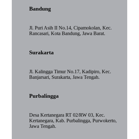
Bandung
Jl. Puri Asih II No.14, Cipamokolan, Kec.
Rancasari, Kota Bandung, Jawa Barat.
Surakarta
Jl. Kalingga Timur No.17, Kadipiro, Kec.
Banjarsari, Surakarta, Jawa Tengah.
Purbalingga
Desa Kertanegara RT 02/RW 03, Kec.
Kertanegara, Kab. Purbalingga, Purwokerto,
Jawa Tengah.