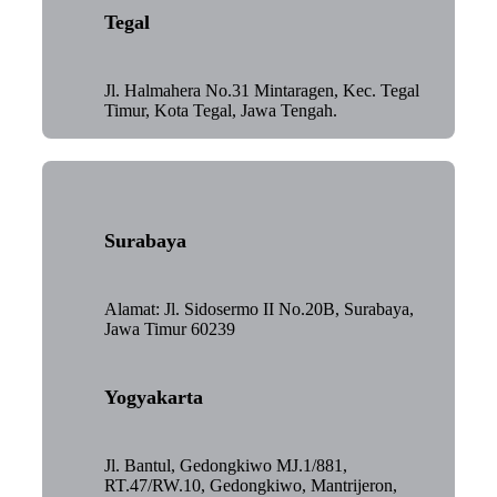
Tegal
Jl. Halmahera No.31 Mintaragen, Kec. Tegal
Timur, Kota Tegal, Jawa Tengah.
Surabaya
Alamat: Jl. Sidosermo II No.20B, Surabaya,
Jawa Timur 60239
Yogyakarta
Jl. Bantul, Gedongkiwo MJ.1/881,
RT.47/RW.10, Gedongkiwo, Mantrijeron,