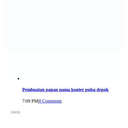
Pembuatan papan nama konter pulsa depok
7:09 PM
|
0 Comments