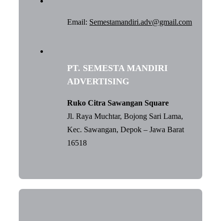
Email:
Semestamandiri.adv@gmail.com
PT. SEMESTA MANDIRI
ADVERTISING
Ruko Citra Sawangan Square
Jl. Raya Muchtar, Bojong Sari Lama,
Kec. Sawangan, Depok – Jawa Barat
16518