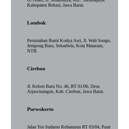
Kabupaten Bekasi, Jawa Barat.
Lombok
Perumahan Bumi Kodya Asri, Jl. Wali Songo,
Jempong Baru, Sekarbela, Kota Mataram,
NTB.
Cirebon
Jl. Kebon Baru No. 46, RT 01/06, Desa
Arjawinangun, Kab. Cirebon, Jawa Barat.
Purwokerto
Jalan Yos Sudarso Kebanaran RT 03/04, Pasir