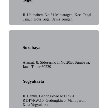
Jl. Halmahera No.31 Mintaragen, Kec. Tegal
Timur, Kota Tegal, Jawa Tengah.
Surabaya
Alamat: Jl. Sidosermo II No.20B, Surabaya,
Jawa Timur 60239
Yogyakarta
Jl. Bantul, Gedongkiwo MJ.1/881,
RT.47/RW.10, Gedongkiwo, Mantrijeron,
Kota Yogyakarta.