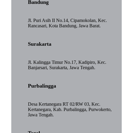
Bandung
Jl. Puri Asih II No.14, Cipamokolan, Kec.
Rancasari, Kota Bandung, Jawa Barat.
Surakarta
Jl. Kalingga Timur No.17, Kadipiro, Kec.
Banjarsari, Surakarta, Jawa Tengah.
Purbalingga
Desa Kertanegara RT 02/RW 03, Kec.
Kertanegara, Kab. Purbalingga, Purwokerto,
Jawa Tengah.
Tegal