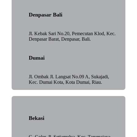
Denpasar Bali
Jl. Kebak Sari No.20, Pemecutan Klod, Kec.
Denpasar Barat, Denpasar, Bali.
Dumai
Jl. Ombak Jl. Langsat No.09 A, Sukajadi,
Kec. Dumai Kota, Kota Dumai, Riau.
Bekasi
G. Goler, Jl. Setiamulya, Kec. Tarumajaya,