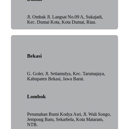
Jl. Ombak Jl. Langsat No.09 A, Sukajadi,
Kec. Dumai Kota, Kota Dumai, Riau.
Bekasi
G. Goler, Jl. Setiamulya, Kec. Tarumajaya,
Kabupaten Bekasi, Jawa Barat.
Lombok
Perumahan Bumi Kodya Asri, Jl. Wali Songo,
Jempong Baru, Sekarbela, Kota Mataram,
NTB.