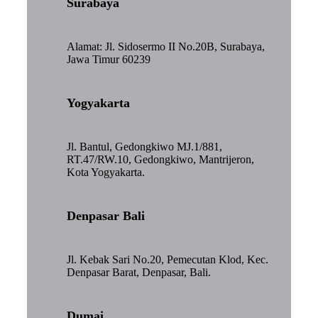
Surabaya
Alamat: Jl. Sidosermo II No.20B, Surabaya,
Jawa Timur 60239
Yogyakarta
Jl. Bantul, Gedongkiwo MJ.1/881,
RT.47/RW.10, Gedongkiwo, Mantrijeron,
Kota Yogyakarta.
Denpasar Bali
Jl. Kebak Sari No.20, Pemecutan Klod, Kec.
Denpasar Barat, Denpasar, Bali.
Dumai