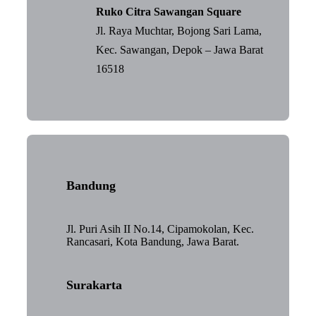
Ruko Citra Sawangan Square
Jl. Raya Muchtar, Bojong Sari Lama,
Kec. Sawangan, Depok – Jawa Barat
16518
Bandung
Jl. Puri Asih II No.14, Cipamokolan, Kec.
Rancasari, Kota Bandung, Jawa Barat.
Surakarta