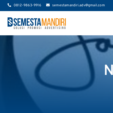
Skip
0812-9863-9916
semestamandiri.adv@gmail.com
to
content
N